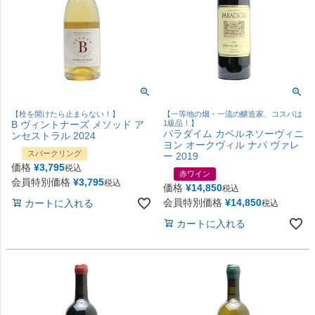
【栓を開けたら止まらない！】
【一等地の畑・一流の醸造家、コスパは
B ヴィントナーズ メソッド ア
1級品！】
パラダイム カベルネソーヴィニ
ンセストラル 2024
ヨン オークヴィル ナパ ヴァレ
スパークリング
ー 2019
価格
¥
3,795
税込
赤ワイン
会員特別価格
¥
3,795
税込
価格
¥
14,850
税込
会員特別価格
¥
14,850
カートに入れる
税込
カートに入れる