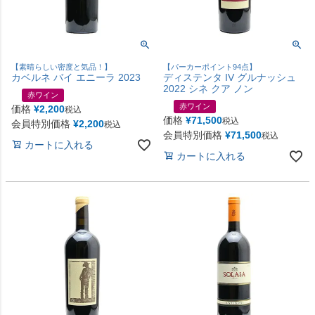
【素晴らしい密度と気品！】
【パーカーポイント94点】
カベルネ バイ エニーラ 2023
ディステンタ IV グルナッシュ
2022 シネ クア ノン
赤ワイン
赤ワイン
価格
¥
2,200
税込
価格
¥
71,500
税込
会員特別価格
¥
2,200
税込
会員特別価格
¥
71,500
税込
カートに入れる
カートに入れる