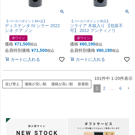
【パーカーポイント94+点】
【パーカーポイント95点】
ディステンタ IV シラー 2022
ソライア 木箱入り 【包装不
シネ クア ノン
可】 2012 アンティノリ
赤ワイン
赤ワイン
価格
¥
71,500
価格
¥
80,190
税込
税込
会員特別価格
¥
71,500
会員特別価格
¥
80,190
税込
税込
カートに入れる
カートに入れる
101
件中
1
-
20
件表示
並び替え
価格が安い順
価格が高い順
新着順
1
2
…
6