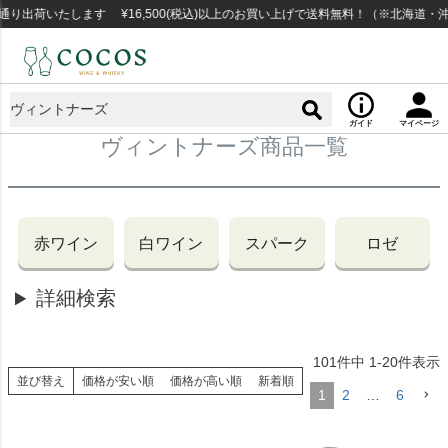
出荷いたします ¥16,500(税込)以上のお買い上げで送料無料！（※北海道・沖
ガイド
マイページ
ヴィントナーズ商品一覧
赤ワイン
白ワイン
スパーク
ロゼ
詳細検索
101
件中
1
-
20
件表示
並び替え
価格が安い順
価格が高い順
新着順
1
2
…
6