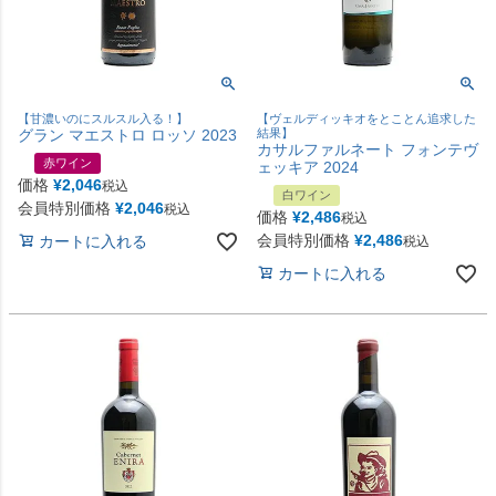
【甘濃いのにスルスル入る！】
【ヴェルディッキオをとことん追求した
グラン マエストロ ロッソ 2023
結果】
カサルファルネート フォンテヴ
赤ワイン
ェッキア 2024
価格
¥
2,046
税込
白ワイン
会員特別価格
¥
2,046
税込
価格
¥
2,486
税込
会員特別価格
¥
2,486
カートに入れる
税込
カートに入れる