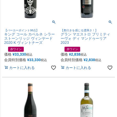
【パーカーポイント98点】
【奥行きを感じる濃厚さ！】
キング コール カベルネ シラー
グラン マエストロ プリミティ
ストーンリッジ ヴィンヤード
ーヴォ ディ マンドゥーリア
2020 K ヴィントナーズ
2023
赤ワイン
赤ワイン
価格
¥
33,330
価格
¥
2,838
税込
税込
会員特別価格
¥
33,330
会員特別価格
¥
2,838
税込
税込
カートに入れる
カートに入れる