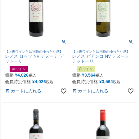
【上級ワインとは別物のゆったり感】
【上級ワインとは別物のゆったり感】
レノス ロッソ NV テヌーテ デ
レノス ビアンコ NV テヌーテ
ットーリ
デットーリ
赤ワイン
白ワイン
価格
¥
4,026
価格
¥
3,564
税込
税込
会員特別価格
¥
4,026
会員特別価格
¥
3,564
税込
税込
カートに入れる
カートに入れる