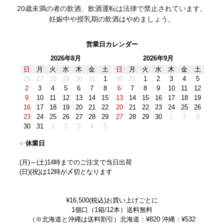
20歳未満の者の飲酒、飲酒運転は法律で禁止されています。
妊娠中や授乳期の飲酒はやめましょう。
営業日カレンダー
2026年8月
2026年9月
日
月
火
水
木
金
土
日
月
火
水
木
金
土
26
27
28
29
30
31
1
30
31
1
2
3
4
5
2
3
4
5
6
7
8
6
7
8
9
10
11
12
9
10
11
12
13
14
15
13
14
15
16
17
18
19
16
17
18
19
20
21
22
20
21
22
23
24
25
26
23
24
25
26
27
28
29
27
28
29
30
1
2
3
30
31
1
2
3
4
5
■
休業日
(月)～(土)14時までのご注文で当日出荷
(日)(祝)は12時が〆切となります
¥16,500(税込)お買い上げごとに
1個口（1箱/12本）送料無料
（※北海道と沖縄は送料割引）北海道：¥820 沖縄：¥532