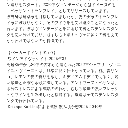
ン造りをスタート。2020年ヴィンテージからはドメーヌ名を
「ベッサン・トランブレイ」としてリリースしています。
彼自身は建築家を目指していましたが、妻の実家のトランブレ
イ家に跡取りがなく、そのブドウ畑を受け継ぐことになったと
言います。彼はヴィンテージと畑に応じて樽とステンレスタン
クを使い分けており、必ずしも上級キュヴェに多くの樽をあて
がうわけではないのが特徴です。
【パーカーポイント91+点】
[ワインアドヴォケイト 2025年3月]
樹齢35年から80年の古木から造られた2022年シャブリ・ヴィエ
イユ・ヴィーニュは、非常に良く仕上がっている。桃、青リン
ゴ、レモンの皮の香りを放ち、ミディアムボディで明るく、鋭
い酸味と正確な余韻に満ちている。アントワーヌ・ベサンは、
水分ストレスによる成熟の遅れが、むしろ酸味の強いフレッシ
ュなワインを生み出したと指摘する。醸造は全てステンレスタ
ンクで行われている。
[Kristaps Karklinsによる試飲 飲み頃予想2025-2040年]