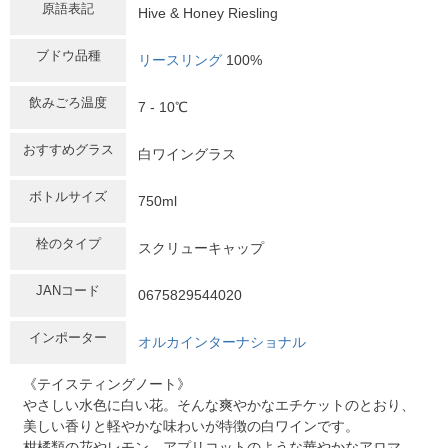
原語表記
Hive & Honey Riesling
ブドウ品種
リースリング
100%
飲みごろ温度
7 - 10℃
おすすめグラス
白ワイングラス
ボトルサイズ
750ml
栓のタイプ
スクリューキャップ
JANコード
0675829544020
インポーター
オルカインターナショナル
《テイスティングノート》
やさしい水色に白い花。そんな爽やかなエチケットのとおり、
美しい香りと軽やかな味わいが特徴の白ワインです。
柑橘類の花やレモン、アプリコットのような華やかなアロマ。