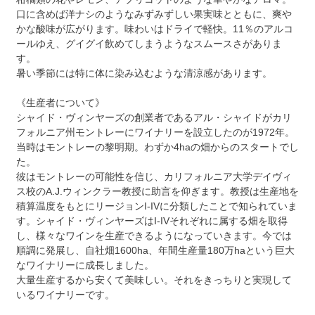
口に含めば洋ナシのようなみずみずしい果実味とともに、爽や
かな酸味が広がります。味わいはドライで軽快。11％のアルコ
ールゆえ、グイグイ飲めてしまうようなスムースさがありま
す。
暑い季節には特に体に染み込むような清涼感があります。
《生産者について》
シャイド・ヴィンヤーズの創業者であるアル・シャイドがカリ
フォルニア州モントレーにワイナリーを設立したのが1972年。
当時はモントレーの黎明期。わずか4haの畑からのスタートでし
た。
彼はモントレーの可能性を信じ、カリフォルニア大学デイヴィ
ス校のA.J.ウィンクラー教授に助言を仰ぎます。教授は生産地を
積算温度をもとにリージョンI-IVに分類したことで知られていま
す。シャイド・ヴィンヤーズはI-IVそれぞれに属する畑を取得
し、様々なワインを生産できるようになっていきます。今では
順調に発展し、自社畑1600ha、年間生産量180万haという巨大
なワイナリーに成長しました。
大量生産するから安くて美味しい。それをきっちりと実現して
いるワイナリーです。