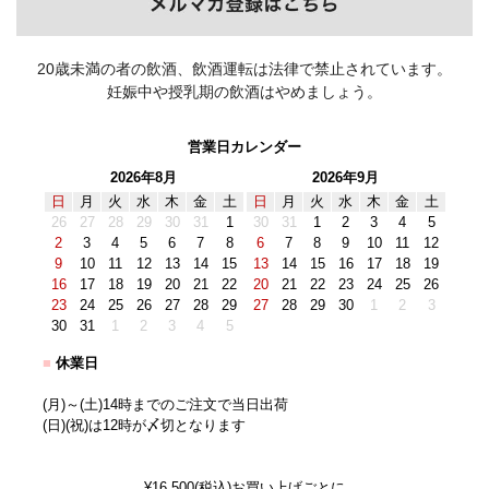
20歳未満の者の飲酒、飲酒運転は法律で禁止されています。
妊娠中や授乳期の飲酒はやめましょう。
営業日カレンダー
2026年8月
2026年9月
日
月
火
水
木
金
土
日
月
火
水
木
金
土
26
27
28
29
30
31
1
30
31
1
2
3
4
5
2
3
4
5
6
7
8
6
7
8
9
10
11
12
9
10
11
12
13
14
15
13
14
15
16
17
18
19
16
17
18
19
20
21
22
20
21
22
23
24
25
26
23
24
25
26
27
28
29
27
28
29
30
1
2
3
30
31
1
2
3
4
5
■
休業日
(月)～(土)14時までのご注文で当日出荷
(日)(祝)は12時が〆切となります
¥16,500(税込)お買い上げごとに