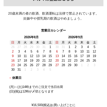
20歳未満の者の飲酒、飲酒運転は法律で禁止されています。
妊娠中や授乳期の飲酒はやめましょう。
営業日カレンダー
2026年8月
2026年9月
日
月
火
水
木
金
土
日
月
火
水
木
金
土
26
27
28
29
30
31
1
30
31
1
2
3
4
5
2
3
4
5
6
7
8
6
7
8
9
10
11
12
9
10
11
12
13
14
15
13
14
15
16
17
18
19
16
17
18
19
20
21
22
20
21
22
23
24
25
26
23
24
25
26
27
28
29
27
28
29
30
1
2
3
30
31
1
2
3
4
5
■
休業日
(月)～(土)14時までのご注文で当日出荷
(日)(祝)は12時が〆切となります
¥16,500(税込)お買い上げごとに