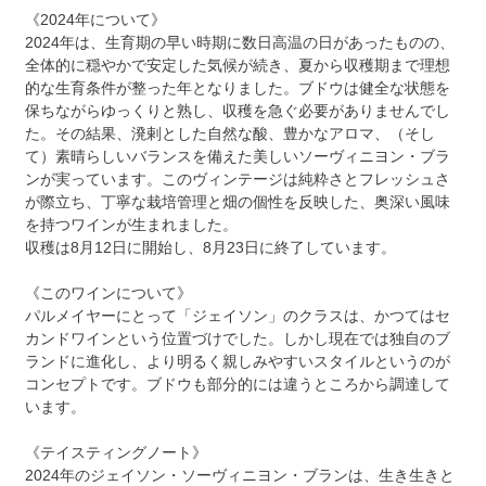
《2024年について》
2024年は、生育期の早い時期に数日高温の日があったものの、
全体的に穏やかで安定した気候が続き、夏から収穫期まで理想
的な生育条件が整った年となりました。ブドウは健全な状態を
保ちながらゆっくりと熟し、収穫を急ぐ必要がありませんでし
た。その結果、溌剌とした自然な酸、豊かなアロマ、（そし
て）素晴らしいバランスを備えた美しいソーヴィニヨン・ブラ
ンが実っています。このヴィンテージは純粋さとフレッシュさ
が際立ち、丁寧な栽培管理と畑の個性を反映した、奥深い風味
を持つワインが生まれました。
収穫は8月12日に開始し、8月23日に終了しています。
《このワインについて》
パルメイヤーにとって「ジェイソン」のクラスは、かつてはセ
カンドワインという位置づけでした。しかし現在では独自のブ
ランドに進化し、より明るく親しみやすいスタイルというのが
コンセプトです。ブドウも部分的には違うところから調達して
います。
《テイスティングノート》
2024年のジェイソン・ソーヴィニヨン・ブランは、生き生きと