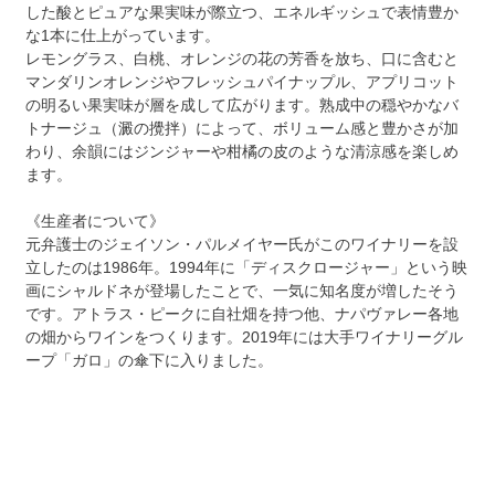
した酸とピュアな果実味が際立つ、エネルギッシュで表情豊か
な1本に仕上がっています。
レモングラス、白桃、オレンジの花の芳香を放ち、口に含むと
マンダリンオレンジやフレッシュパイナップル、アプリコット
の明るい果実味が層を成して広がります。熟成中の穏やかなバ
トナージュ（澱の攪拌）によって、ボリューム感と豊かさが加
わり、余韻にはジンジャーや柑橘の皮のような清涼感を楽しめ
ます。
《生産者について》
元弁護士のジェイソン・パルメイヤー氏がこのワイナリーを設
立したのは1986年。1994年に「ディスクロージャー」という映
画にシャルドネが登場したことで、一気に知名度が増したそう
です。アトラス・ピークに自社畑を持つ他、ナパヴァレー各地
の畑からワインをつくります。2019年には大手ワイナリーグル
ープ「ガロ」の傘下に入りました。