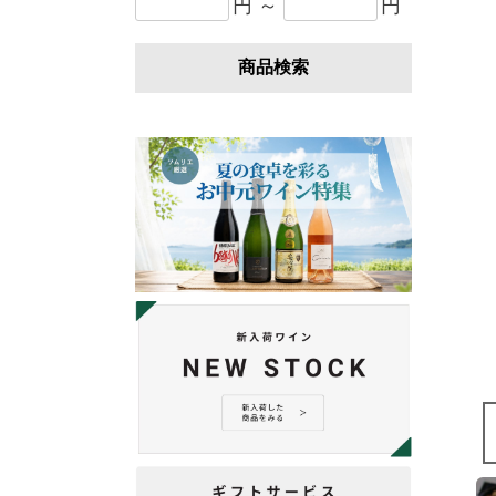
円 ～
円
商品検索