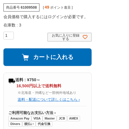
49
商品番号
61009508
[
ポイント進呈 ]
会員価格で購入するにはログインが必要です。
在庫数
3
お気に入りに登録
する
カートに入れる
送料 : ¥750～
16,500円以上で送料無料
※北海道・沖縄など一部例外地域あり
送料・配送について詳しくはこちら ›
ご利用可能なお支払い方法 ›
Amazon Pay
VISA
Master
JCB
AMEX
Diners
後払い
代金引換