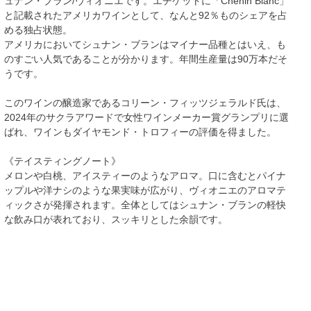
ュナン・ブラン/ヴィオニエです。エチケットに「Chenin Blanc」
と記載されたアメリカワインとして、なんと92％ものシェアを占
める独占状態。
アメリカにおいてシュナン・ブランはマイナー品種とはいえ、も
のすごい人気であることが分かります。年間生産量は90万本だそ
うです。
このワインの醸造家であるコリーン・フィッツジェラルド氏は、
2024年のサクラアワードで女性ワインメーカー賞グランプリに選
ばれ、ワインもダイヤモンド・トロフィーの評価を得ました。
《テイスティングノート》
メロンや白桃、アイスティーのようなアロマ。口に含むとパイナ
ップルや洋ナシのような果実味が広がり、ヴィオニエのアロマテ
ィックさが発揮されます。全体としてはシュナン・ブランの軽快
な飲み口が表れており、スッキリとした余韻です。