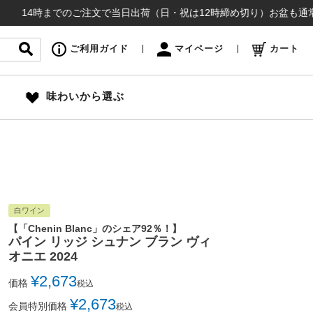
時までのご注文で当日出荷（日・祝は12時締め切り）お盆も通常通り出荷い
ご利用ガイド
マイページ
カート
味わいから選ぶ
白ワイン
【「Chenin Blanc」のシェア92％！】
パイン リッジ シュナン ブラン ヴィ
オニエ 2024
¥
2,673
価格
税込
¥
2,673
会員特別価格
税込