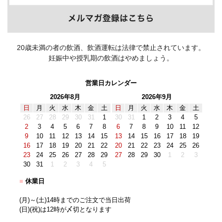
20歳未満の者の飲酒、飲酒運転は法律で禁止されています。
妊娠中や授乳期の飲酒はやめましょう。
営業日カレンダー
2026年8月
2026年9月
日
月
火
水
木
金
土
日
月
火
水
木
金
土
26
27
28
29
30
31
1
30
31
1
2
3
4
5
2
3
4
5
6
7
8
6
7
8
9
10
11
12
9
10
11
12
13
14
15
13
14
15
16
17
18
19
16
17
18
19
20
21
22
20
21
22
23
24
25
26
23
24
25
26
27
28
29
27
28
29
30
1
2
3
30
31
1
2
3
4
5
■
休業日
(月)～(土)14時までのご注文で当日出荷
(日)(祝)は12時が〆切となります