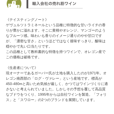
《テイスティングノート》
ゲヴュルツトラミネールという品種に特徴的な甘いライチの香
りが豊かに溢れます。そこに黄桃やオレンジ、マンゴーのよう
なフルーツ感。味わいも香りのイメージ通りのやや甘口です
が、「濃密な甘さ」というほどではなく後味すっきり。酸味は
穏やかで丸い口当たりです。
この品種として教科書的な特徴を持つワインで、オレゴン産で
この価格は破格です。
《生産者について》
現オーナーであるガーバー氏が土地を購入したのが1971年。オ
レゴン南西部の「ログ・ヴァレー」という産地です。標高が
450-480mと高いため気候が厳しく、かつてはワインづくりに適
さないと考えられていました。しかしその予想を覆して高品質
なブドウをつくり、1995年からは自社ワインを製造。「フォリ
ス」と「スワロー」の2つのブランドを展開しています。