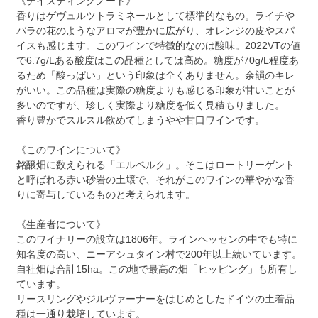
《テイスティングノート》
香りはゲヴュルツトラミネールとして標準的なもの。ライチや
バラの花のようなアロマが豊かに広がり、オレンジの皮やスパ
イスも感じます。このワインで特徴的なのは酸味。2022VTの値
で6.7g/Lある酸度はこの品種としては高め。糖度が70g/L程度あ
るため「酸っぱい」という印象は全くありません。余韻のキレ
がいい。この品種は実際の糖度よりも感じる印象が甘いことが
多いのですが、珍しく実際より糖度を低く見積もりました。
香り豊かでスルスル飲めてしまうやや甘口ワインです。
《このワインについて》
銘醸畑に数えられる「エルベルク」。そこはロートリーゲント
と呼ばれる赤い砂岩の土壌で、それがこのワインの華やかな香
りに寄与しているものと考えられます。
《生産者について》
このワイナリーの設立は1806年。ラインヘッセンの中でも特に
知名度の高い、ニーアシュタイン村で200年以上続いています。
自社畑は合計15ha。この地で最高の畑「ヒッピング」も所有し
ています。
リースリングやジルヴァーナーをはじめとしたドイツの土着品
種は一通り栽培しています。