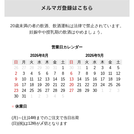
20歳未満の者の飲酒、飲酒運転は法律で禁止されています。
妊娠中や授乳期の飲酒はやめましょう。
営業日カレンダー
2026年8月
2026年9月
日
月
火
水
木
金
土
日
月
火
水
木
金
土
26
27
28
29
30
31
1
30
31
1
2
3
4
5
2
3
4
5
6
7
8
6
7
8
9
10
11
12
9
10
11
12
13
14
15
13
14
15
16
17
18
19
16
17
18
19
20
21
22
20
21
22
23
24
25
26
23
24
25
26
27
28
29
27
28
29
30
1
2
3
30
31
1
2
3
4
5
■
休業日
(月)～(土)14時までのご注文で当日出荷
(日)(祝)は12時が〆切となります