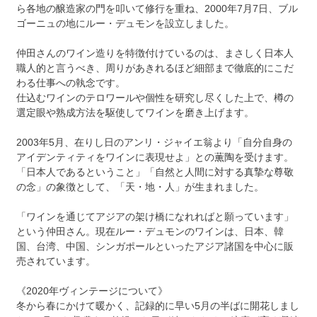
ら各地の醸造家の門を叩いて修行を重ね、2000年7月7日、ブル
ゴーニュの地にルー・デュモンを設立しました。
仲田さんのワイン造りを特徴付けているのは、まさしく日本人
職人的と言うべき、周りがあきれるほど細部まで徹底的にこだ
わる仕事への執念です。
仕込むワインのテロワールや個性を研究し尽くした上で、樽の
選定眼や熟成方法を駆使してワインを磨き上げます。
2003年5月、在りし日のアンリ・ジャイエ翁より「自分自身の
アイデンティティをワインに表現せよ」との薫陶を受けます。
「日本人であるということ」「自然と人間に対する真摯な尊敬
の念」の象徴として、「天・地・人」が生まれました。
「ワインを通じてアジアの架け橋になれればと願っています」
という仲田さん。現在ルー・デュモンのワインは、日本、韓
国、台湾、中国、シンガポールといったアジア諸国を中心に販
売されています。
《2020年ヴィンテージについて》
冬から春にかけて暖かく、記録的に早い5月の半ばに開花しまし