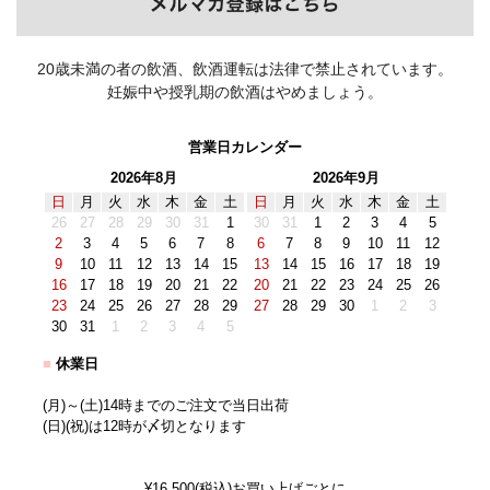
20歳未満の者の飲酒、飲酒運転は法律で禁止されています。
妊娠中や授乳期の飲酒はやめましょう。
営業日カレンダー
2026年8月
2026年9月
日
月
火
水
木
金
土
日
月
火
水
木
金
土
26
27
28
29
30
31
1
30
31
1
2
3
4
5
2
3
4
5
6
7
8
6
7
8
9
10
11
12
9
10
11
12
13
14
15
13
14
15
16
17
18
19
16
17
18
19
20
21
22
20
21
22
23
24
25
26
23
24
25
26
27
28
29
27
28
29
30
1
2
3
30
31
1
2
3
4
5
■
休業日
(月)～(土)14時までのご注文で当日出荷
(日)(祝)は12時が〆切となります
¥16,500(税込)お買い上げごとに