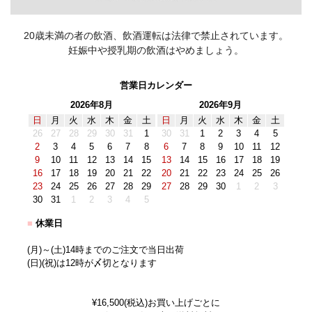
20歳未満の者の飲酒、飲酒運転は法律で禁止されています。
妊娠中や授乳期の飲酒はやめましょう。
営業日カレンダー
2026年8月
2026年9月
日
月
火
水
木
金
土
日
月
火
水
木
金
土
26
27
28
29
30
31
1
30
31
1
2
3
4
5
2
3
4
5
6
7
8
6
7
8
9
10
11
12
9
10
11
12
13
14
15
13
14
15
16
17
18
19
16
17
18
19
20
21
22
20
21
22
23
24
25
26
23
24
25
26
27
28
29
27
28
29
30
1
2
3
30
31
1
2
3
4
5
■
休業日
(月)～(土)14時までのご注文で当日出荷
(日)(祝)は12時が〆切となります
¥16,500(税込)お買い上げごとに