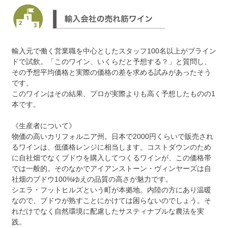
輸入元で働く営業職を中心としたスタッフ100名以上がブライン
ドで試飲。「このワイン、いくらだと予想する？」と質問し、
その予想平均価格と実際の価格の差を求める試みがあったそう
です。
このワインはその結果、プロが実際よりも高く予想したものの1
本です。
《生産者について》
物価の高いカリフォルニア州。日本で2000円くらいで販売され
るワインは、低価格レンジに相当します。コストダウンのため
に自社畑でなくブドウを購入してつくるワインが、この価格帯
では一般的。そのなかでアイアンストーン・ヴィンヤーズは自
社畑のブドウ100%ゆえの品質の高さが魅力です。
シエラ・フットヒルズという町が本拠地。内陸の方にあり温暖
なので、ブドウが熟すことにかけては困らないのでしょう。そ
れだけでなく自然環境に配慮したサスティナブルな農法を実
践。