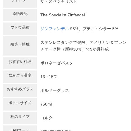
ザ・スペシャリスト
原語表記
The Specialist Zinfandel
ブドウ品種
ジンファンデル
95%、プティ・シラー 5%
ステンレスタンクで発酵、アメリカン＆フレン
醸造・熟成
チオーク樽（新樽30％）で9か月熟成
おすすめ料理
ボロネーゼパスタ
飲みごろ温度
13 - 15℃
おすすめグラス
ボルドーグラス
ボトルサイズ
750ml
栓のタイプ
コルク
JANコード