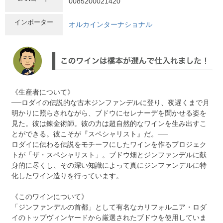
0085200021420
インポーター
オルカインターナショナル
《生産者について》
──ロダイの伝説的な古木ジンファンデルに登り、夜遅くまで月
明かりに照らされながら、ブドウにセレナーデを聞かせる姿を
見た。彼は錬金術師。彼の力は超自然的なワインを生み出すこ
とができる。彼こそが『スペシャリスト』だ。──
ロダイに伝わる伝説をモチーフにしたワインを作るプロジェク
トが「ザ・スペシャリスト」。ブドウ畑とジンファンデルに献
身的に尽くし、その深い知識によって真にジンファンデルに特
化したワイン造りを行っています。
《このワインについて》
「ジンファンデルの首都」として有名なカリフォルニア・ロダ
イのトップヴィンヤードから厳選されたブドウを使用していま