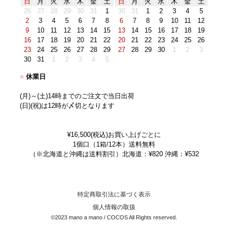
日
月
火
水
木
金
土
日
月
火
水
木
金
土
26
27
28
29
30
31
1
30
31
1
2
3
4
5
2
3
4
5
6
7
8
6
7
8
9
10
11
12
9
10
11
12
13
14
15
13
14
15
16
17
18
19
16
17
18
19
20
21
22
20
21
22
23
24
25
26
23
24
25
26
27
28
29
27
28
29
30
1
2
3
30
31
1
2
3
4
5
■
休業日
(月)～(土)14時までのご注文で当日出荷
(日)(祝)は12時が〆切となります
¥16,500(税込)お買い上げごとに
1個口（1箱/12本）送料無料
（※北海道と沖縄は送料割引）北海道：¥820 沖縄：¥532
特定商取引法に基づく表示
個人情報の取扱
©2023 mano a mano / COCOS All Rights reserved.