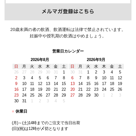
20歳未満の者の飲酒、飲酒運転は法律で禁止されています。
妊娠中や授乳期の飲酒はやめましょう。
営業日カレンダー
2026年8月
2026年9月
日
月
火
水
木
金
土
日
月
火
水
木
金
土
26
27
28
29
30
31
1
30
31
1
2
3
4
5
2
3
4
5
6
7
8
6
7
8
9
10
11
12
9
10
11
12
13
14
15
13
14
15
16
17
18
19
16
17
18
19
20
21
22
20
21
22
23
24
25
26
23
24
25
26
27
28
29
27
28
29
30
1
2
3
30
31
1
2
3
4
5
■
休業日
(月)～(土)14時までのご注文で当日出荷
(日)(祝)は12時が〆切となります