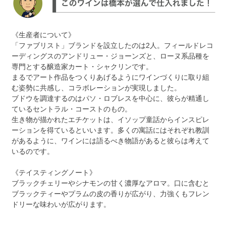
《生産者について》
「ファブリスト」ブランドを設立したのは2人。フィールドレコ
ーディングスのアンドリュー・ジョーンズと、ローヌ系品種を
専門とする醸造家カート・シャクリンです。
まるでアート作品をつくりあげるようにワインづくりに取り組
む姿勢に共感し、コラボレーションが実現しました。
ブドウを調達するのはパソ・ロブレスを中心に、彼らが精通し
ているセントラル・コーストのもの。
生き物が描かれたエチケットは、イソップ童話からインスピレ
ーションを得ているといいます。多くの寓話にはそれぞれ教訓
があるように、ワインには語るべき物語があると彼らは考えて
いるのです。
《テイスティングノート》
ブラックチェリーやシナモンの甘く濃厚なアロマ。口に含むと
ブラックティーやプラムの皮の香りが広がり、力強くもフレン
ドリーな味わいが広がります。