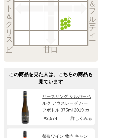
エレガント＆クリスピー
リッチ＆フルーティー
甘口
この商品を見た人は、こちらの商品も
見ています
リースリング シルバーベ
ルク アウスレーゼ ハー
フボトル 375ml 2019 カ
ール ファフマン
¥2,574
詳しくみる
都農ワイン 牧内 キャン