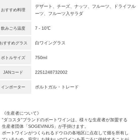
デザート、チーズ、ナッツ、フルーツ、ドライフル
おすすめ料理
ーツ、フルーツ入サラダ
7 - 10℃
飲みごろ温度
白ワイングラス
おすすめグラス
750ml
ボトルサイズ
2251248732002
JANコード
ポルトガル・トレード
インポーター
《生産者について》
”ダコスタ”ブランドのポートワインは、様々な生産者が加盟する
生産者団体「SOGEVINUS」が手掛けます。
ポートワインがつくられるドウロの各地区に点在して畑を所有し
ているため、安定した味わいのワインを手ごろに供給することが