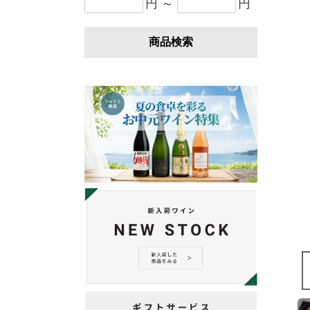
円 ～
円
商品検索