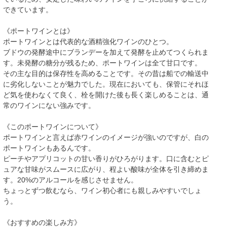
できています。
《ポートワインとは》
ポートワインとは代表的な酒精強化ワインのひとつ。
ブドウの発酵途中にブランデーを加えて発酵を止めてつくられま
す。未発酵の糖分が残るため、ポートワインは全て甘口です。
その主な目的は保存性を高めることです。その昔は船での輸送中
に劣化しないことが魅力でした。現在においても、保管にそれほ
ど気を使わなくて良く、栓を開けた後も長く楽しめることは、通
常のワインにない強みです。
《このポートワインについて》
ポートワインと言えば赤ワインのイメージが強いのですが、白の
ポートワインもあるんです。
ピーチやアプリコットの甘い香りがひろがります。口に含むとピ
ュアな甘味がスムースに広がり、程よい酸味が全体を引き締めま
す。20%のアルコールを感じさせません。
ちょっとずつ飲むなら、ワイン初心者にも親しみやすいでしょ
う。
《おすすめの楽しみ方》