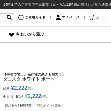
でのご注文で当日出荷（日・祝は12時締め切り）お盆も通常通り出荷いた
ご利用ガイド
マイページ
カート
味わいから選ぶ
【手頃で甘口、保存性の高さも魅力！】
ダコスタ ホワイト ポート
¥
2,222
価格
税込
¥
2,222
会員特別価格
税込
40
商品番号
61005733
[
ポイント進呈 ]