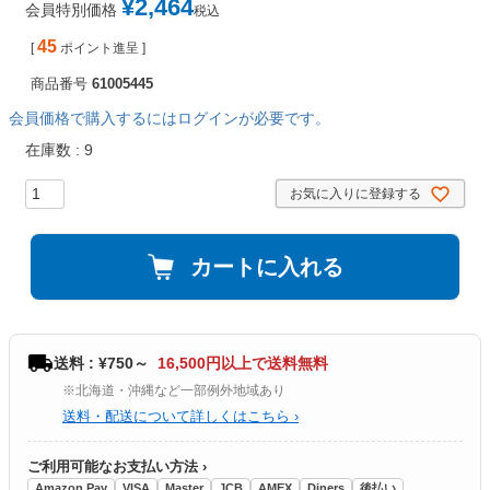
¥
2,464
会員特別価格
税込
45
[
ポイント進呈 ]
商品番号
61005445
会員価格で購入するにはログインが必要です。
在庫数
9
お気に入りに登録する
カートに入れる
送料 : ¥750～
16,500円以上で送料無料
※北海道・沖縄など一部例外地域あり
送料・配送について詳しくはこちら ›
ご利用可能なお支払い方法 ›
Amazon Pay
VISA
Master
JCB
AMEX
Diners
後払い