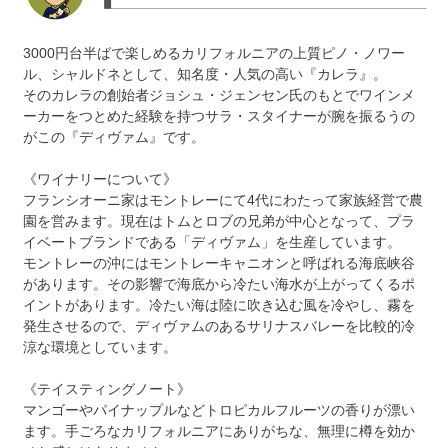
3000円台半ばで楽しめるカリフォルニアの上質ピノ・ノワー
ル、シャルドネとして、知名度・人気の高い『カレラ』。
そのカレラの創始者ジョシュ・ジェンセン氏のもとでワインメ
ーカーをつとめた経験を持つサラ・スタイナーが腕を振るうの
がこの『ディヴァム』です。
《ワイナリーについて》
フランシオーニ家はモントレーにて4代にわたって家族経営で農
園を営みます。現在はトムとロブの兄弟が中心となって、プラ
イベートブランドである「ディヴァム」を生産しています。
モントレーの沖にはモントレーキャニオンと呼ばれる海底峡谷
があります。その影響で海底から冷たい海水が上がってくるポ
イントがあります。冷たい海は陸に吹き込む風を冷やし、霧を
発生させるので、ディヴァムのあるサリナスバレーを比較的冷
涼な環境としています。
《テイスティングノート》
マンゴーやパイナップルなどトロピカルフルーツの香りが漂い
ます。手ごろなカリフォルニアにありがちな、無理に樽を効か