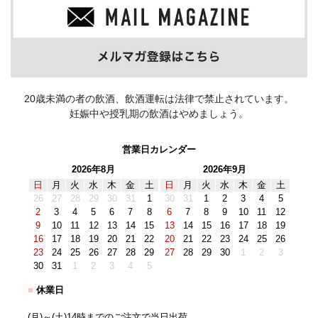
20歳未満の者の飲酒、飲酒運転は法律で禁止されています。
妊娠中や授乳期の飲酒はやめましょう。
営業日カレンダー
2026年8月
2026年9月
日
月
火
水
木
金
土
日
月
火
水
木
金
土
26
27
28
29
30
31
1
30
31
1
2
3
4
5
2
3
4
5
6
7
8
6
7
8
9
10
11
12
9
10
11
12
13
14
15
13
14
15
16
17
18
19
16
17
18
19
20
21
22
20
21
22
23
24
25
26
23
24
25
26
27
28
29
27
28
29
30
1
2
3
30
31
1
2
3
4
5
■
休業日
(月)～(土)14時までのご注文で当日出荷