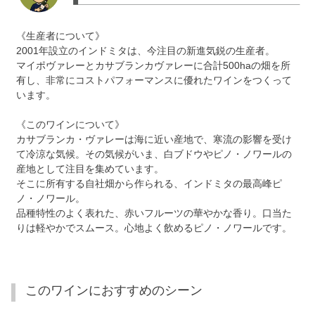
《生産者について》
2001年設立のインドミタは、今注目の新進気鋭の生産者。
マイポヴァレーとカサブランカヴァレーに合計500haの畑を所
有し、非常にコストパフォーマンスに優れたワインをつくって
います。
《このワインについて》
カサブランカ・ヴァレーは海に近い産地で、寒流の影響を受け
て冷涼な気候。その気候がいま、白ブドウやピノ・ノワールの
産地として注目を集めています。
そこに所有する自社畑から作られる、インドミタの最高峰ピ
ノ・ノワール。
品種特性のよく表れた、赤いフルーツの華やかな香り。口当た
りは軽やかでスムース。心地よく飲めるピノ・ノワールです。
このワインにおすすめのシーン