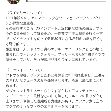
《ワイナリーについて》
1991年設立の、アロマティックなワインとスパークリングワイ
ンが得意な生産者。
その目指すところはワインアートと近代的な技術の融合。ブド
ウの収量を落として質を高め、手作業で丁寧な栽培を行う一方
で、ダイナマイトを使って斜度30度になる急斜面の畑を拓くな
ど野心的です。
醸造家は二人。ドイツ出身のエデル・エバーリングとこの地に
生まれたウォレック・フォリー。フォリーもまた5年間ドイツで
研修をしており、それが栽培品種やワインに表れています。
《このワインについて》
ブドウを除梗、プレスしたあと発酵前に3日間静止させ、上澄み
のきれいなジュースのみを発酵させます。ろ過は最低限にとど
めます。
ゲヴェルツトラミネールらしくすばらしくアロマティック。マ
ンゴー、ライチ、黄桃などの甘く熟したフルーツの香りが立ち
上ります。卓越した凝縮感と力強さがあり、グツグツ煮え立つ
マグマのようなブドウのエネルギーを感じます。