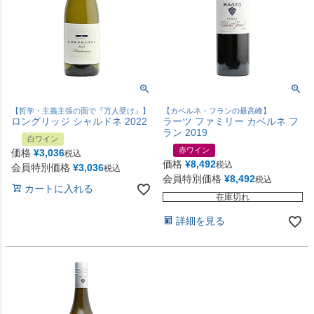
【哲学・主義主張の面で『万人受け』】
【カベルネ・フランの最高峰】
ロングリッジ シャルドネ 2022
ラーツ ファミリー カベルネ フ
ラン 2019
白ワイン
赤ワイン
価格
¥
3,036
税込
価格
¥
8,492
税込
会員特別価格
¥
3,036
税込
会員特別価格
¥
8,492
税込
カートに入れる
在庫切れ
詳細を見る