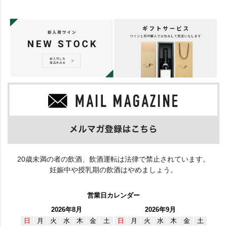
20歳未満の者の飲酒、飲酒運転は法律で禁止されています。
妊娠中や授乳期の飲酒はやめましょう。
営業日カレンダー
2026年8月
2026年9月
日
月
火
水
木
金
土
日
月
火
水
木
金
土