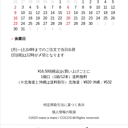
26
27
28
29
30
31
1
30
31
1
2
3
4
5
2
3
4
5
6
7
8
6
7
8
9
10
11
12
9
10
11
12
13
14
15
13
14
15
16
17
18
19
16
17
18
19
20
21
22
20
21
22
23
24
25
26
23
24
25
26
27
28
29
27
28
29
30
1
2
3
30
31
1
2
3
4
5
■
休業日
(月)～(土)14時までのご注文で当日出荷
(日)(祝)は12時が〆切となります
¥16,500(税込)お買い上げごとに
1個口（1箱/12本）送料無料
（※北海道と沖縄は送料割引）北海道：¥820 沖縄：¥532
特定商取引法に基づく表示
個人情報の取扱
©2023 mano a mano / COCOS All Rights reserved.