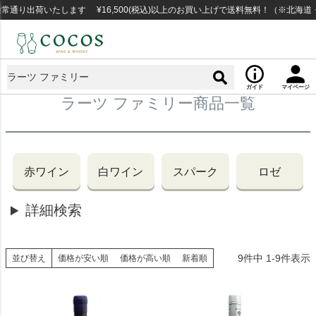
通り出荷いたします ¥16,500(税込)以上のお買い上げで送料無料！（※北海道
ガイド
マイページ
ラーツ ファミリー商品一覧
赤ワイン
白ワイン
スパーク
ロゼ
詳細検索
9
件中
1
-
9
件表示
並び替え
価格が安い順
価格が高い順
新着順