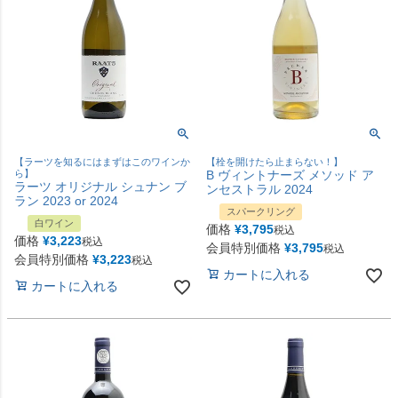
【ラーツを知るにはまずはこのワインか
【栓を開けたら止まらない！】
ら】
B ヴィントナーズ メソッド ア
ラーツ オリジナル シュナン ブ
ンセストラル 2024
ラン 2023 or 2024
スパークリング
白ワイン
価格
¥
3,795
税込
価格
¥
3,223
税込
会員特別価格
¥
3,795
税込
会員特別価格
¥
3,223
税込
カートに入れる
カートに入れる