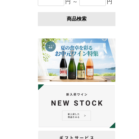
円 ～
円
商品検索