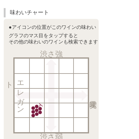
味わいチャート
●アイコンの位置がこのワインの味わい
グラフのマス目をタップすると
その他の味わいのワインも検索できます
渋さ強
ト
エ
レ
ガ
ン
渋さ弱