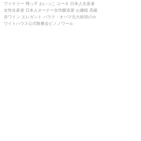
ワイナリー 甥っ子 おいっこ ユーキ 日本人生産者
女性生産者 日本人オーナー女性醸造家 お嬢様 高級
赤ワイン エレガント バラク・オバマ元大統領のホ
ワイトハウス公式晩餐会ピノノワール