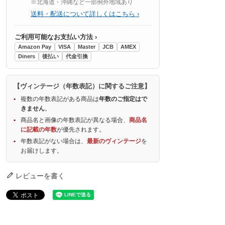
※北海道・沖縄など一部例外地域あり
送料・配送について詳しくはこちら ›
ご利用可能なお支払い方法 ›
Amazon Pay
VISA
Master
JCB
AMEX
Diners
後払い
代金引換
【ヴィンテージ（年数表記）に関するご注意】
複数の年数表記がある商品は
年数のご指定はで
きません
。
商品名と画像の年数表記が異なる場合、
商品名
に記載の年数
が優先されます。
年数表記がない場合は、
最新のヴィンテージ
を
お届けします。
レビューを書く