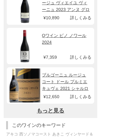
ージュ ヴィエイユ ヴィ
ーニュ 2023 アンヌ グロ
¥10,890
詳しくみる
Qワイン ピノ ノワール
2024
¥7,359
詳しくみる
ブルゴーニュ ルージュ
コート ドール プルミエ
キュヴェ 2021 シャルロ
パン パリゾ
¥12,650
詳しくみる
もっと見る
このワインのキーワード
アキコ 西ソノマコースト あきこ ヴィンヤード＆