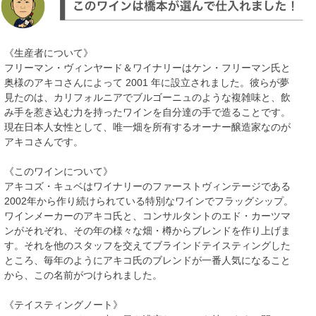
《生産者について》
フリーマン・ヴィンヤード＆ワイナリーはケン・フリーマン氏と
奥様のアキコさんによって 2001 年に設立されました。彼らが夢
見たのは、カリフォルニアでブルゴーニュのような複雑味と、飲
み手を惹き込む力を持ったワインを自分達の手で造ることです。
現在日本人女性として、唯一畑を所有するオーナー醸造家なのが
アキコさんです。
《このワインについて》
アキコズ・キュベはワイナリーのファーストヴィンテージである
2002年から作り続けられている特別なワインでフラッグシップ。
ワインメーカーのアキコ氏と、コンサルタントのエド・カーツマ
ンがそれぞれ、その年の様々な畑・樽からブレンドを作り上げま
す。それを他のスタッフを交えてブラインドテイスティングした
ところ、毎年のようにアキコ氏のブレンドが一番人気になること
から、この名前がつけられました。
《テイスティングノート》