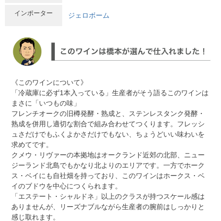
インポーター
ジェロボーム
《このワインについて》
「冷蔵庫に必ず1本入っている」生産者がそう語るこのワインは
まさに「いつもの味」
フレンチオークの旧樽発酵・熟成と、ステンレスタンク発酵・
熟成を併用し適切な割合で組み合わせてつくります。フレッシ
ュさだけでもふくよかさだけでもない、ちょうどいい味わいを
求めてです。
クメウ・リヴァーの本拠地はオークランド近郊の北部、ニュー
ジーランド北島でもかなり北よりのエリアです。一方でホーク
ス・ベイにも自社畑を持っており、このワインはホークス・ベ
イのブドウを中心につくられます。
「エステート・シャルドネ」以上のクラスが持つスケール感は
ありませんが、リーズナブルながら生産者の腕前はしっかりと
感じ取れます。