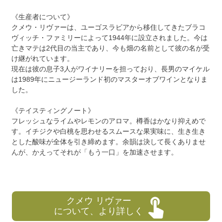
《生産者について》
クメウ・リヴァーは、ユーゴスラビアから移住してきたブラコ
ヴィッチ・ファミリーによって1944年に設立されました。今は
亡きマテは2代目の当主であり、今も畑の名前として彼の名が受
け継がれています。
現在は彼の息子3人がワイナリーを担っており、長男のマイケル
は1989年にニュージーランド初のマスターオブワインとなりま
した。
《テイスティングノート》
フレッシュなライムやレモンのアロマ。樽香はかなり抑えめで
す。イチジクや白桃を思わせるスムースな果実味に、生き生き
とした酸味が全体を引き締めます。余韻は決して長くありませ
んが、かえってそれが「もう一口」を加速させます。
クメウ リヴァー
について、より詳しく