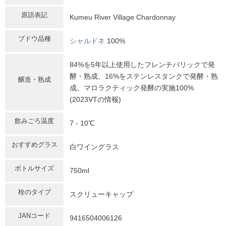
原語表記
Kumeu River Village Chardonnay
ブドウ品種
シャルドネ
100%
84%を5年以上使用したフレンチバリックで発
酵・熟成、16%をステンレスタンクで発酵・熟
醸造・熟成
成。マロラクティック発酵の実施100%
(2023VTの情報)
飲みごろ温度
7 - 10℃
おすすめグラス
白ワイングラス
ボトルサイズ
750ml
栓のタイプ
スクリューキャップ
JANコード
9416504006126