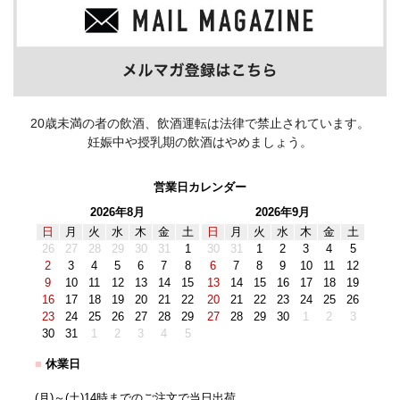
20歳未満の者の飲酒、飲酒運転は法律で禁止されています。
妊娠中や授乳期の飲酒はやめましょう。
営業日カレンダー
2026年8月
2026年9月
日
月
火
水
木
金
土
日
月
火
水
木
金
土
26
27
28
29
30
31
1
30
31
1
2
3
4
5
2
3
4
5
6
7
8
6
7
8
9
10
11
12
9
10
11
12
13
14
15
13
14
15
16
17
18
19
16
17
18
19
20
21
22
20
21
22
23
24
25
26
23
24
25
26
27
28
29
27
28
29
30
1
2
3
30
31
1
2
3
4
5
■
休業日
(月)～(土)14時までのご注文で当日出荷