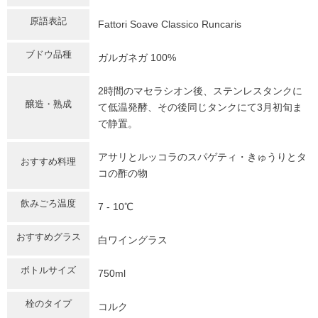
原語表記
Fattori Soave Classico Runcaris
ブドウ品種
ガルガネガ 100%
2時間のマセラシオン後、ステンレスタンクに
醸造・熟成
て低温発酵、その後同じタンクにて3月初旬ま
で静置。
アサリとルッコラのスパゲティ・きゅうりとタ
おすすめ料理
コの酢の物
飲みごろ温度
7 - 10℃
おすすめグラス
白ワイングラス
ボトルサイズ
750ml
栓のタイプ
コルク