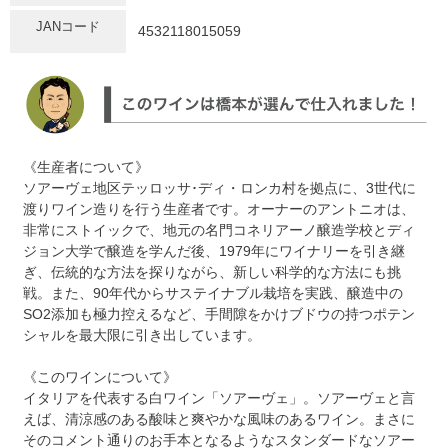
JANコード
4532118015059
《生産者について》
ソアーヴェ地区テッロッサ･ディ・ロンカ村を拠点に、3世代に
渡りワイン造りを行う生産者です。オーナーのアントニオは、
非常にストイックで、地元の名門コネリアーノ醸造学校とディ
ジョン大学で醸造を学んだ後、1979年にワイナリーを引き継
ぎ、伝統的な方法を探りながら、新しい科学的な方法にも挑
戦。また、90年代からサステイナブル栽培を実践、醸造中の
SO2添加も極力控えるなど、手間隙をかけブドウの持つポテン
シャルを最大限に引き出しています。
《このワインについて》
イタリアを代表する白ワイン「ソアーヴェ」。ソアーヴェと言
えば、清涼感のある酸味と爽やかな風味のあるワイン。まさに
そのコメント通りのお手本となるようなスタンダードなソアー