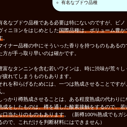
有名なブドウ品種
有名なブドウ品種である必要は特にないのですが、ピノ
ヴィニヨンをはじめとした
国際品種は、ボリューム豊か
す
。
マイナー品種の中にそういった香りを持つものもあるの
た方が手っ取り早いのは確かです。
豊富なタンニンを含む若いワインは、時に渋味が荒々し
が疲れてしまうものもあります。
それを和らげるためには、一つは熟成させることですが
ん。
しっかり樽熟成させることは、ある程度熟成の代わりに
熟成をしたものは、樽を通した酸素接触をするので、若
な口当たりのものもあります
。（新樽100%熟成でもガ
るので、これだけを判断材料にはできません）