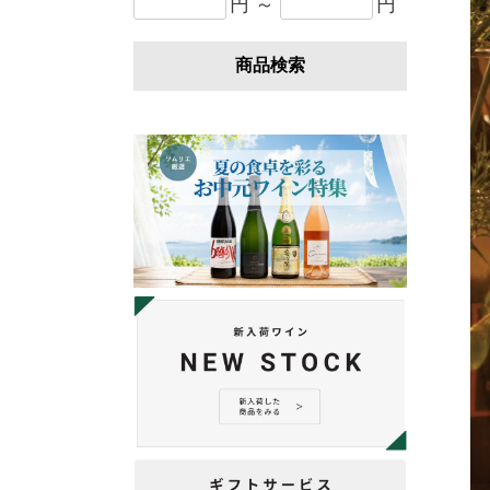
円 ～
円
商品検索