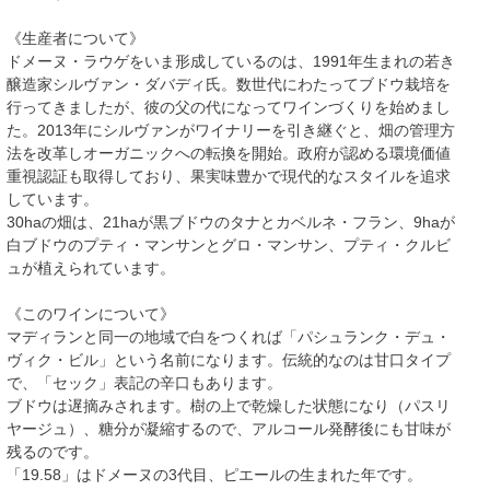
《生産者について》
ドメーヌ・ラウゲをいま形成しているのは、1991年生まれの若き
醸造家シルヴァン・ダバディ氏。数世代にわたってブドウ栽培を
行ってきましたが、彼の父の代になってワインづくりを始めまし
た。2013年にシルヴァンがワイナリーを引き継ぐと、畑の管理方
法を改革しオーガニックへの転換を開始。政府が認める環境価値
重視認証も取得しており、果実味豊かで現代的なスタイルを追求
しています。
30haの畑は、21haが黒ブドウのタナとカベルネ・フラン、9haが
白ブドウのプティ・マンサンとグロ・マンサン、プティ・クルビ
ュが植えられています。
《このワインについて》
マディランと同一の地域で白をつくれば「パシュランク・デュ・
ヴィク・ビル」という名前になります。伝統的なのは甘口タイプ
で、「セック」表記の辛口もあります。
ブドウは遅摘みされます。樹の上で乾燥した状態になり（パスリ
ヤージュ）、糖分が凝縮するので、アルコール発酵後にも甘味が
残るのです。
「19.58」はドメーヌの3代目、ピエールの生まれた年です。