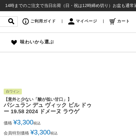
までのご注文で当日出荷（日・祝は12時締め切り）お盆も通常通り出荷いた
ご利用ガイド
マイページ
カート
味わいから選ぶ
白ワイン
【意外と少ない「酸が低い甘口」】
パシュラン デュ ヴィック ビル ドゥ
ー 19.58 2024 ドメーヌ ラウゲ
¥
3,300
価格
税込
¥
3,300
会員特別価格
税込