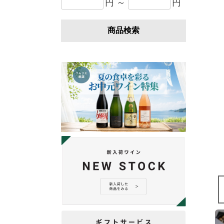
円 ～
円
商品検索