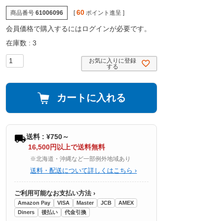
60
商品番号
61006096
[
ポイント進呈 ]
会員価格で購入するにはログインが必要です。
在庫数
3
お気に入りに登録
する
カートに入れる
送料 : ¥750～
16,500円以上で送料無料
※北海道・沖縄など一部例外地域あり
送料・配送について詳しくはこちら ›
ご利用可能なお支払い方法 ›
Amazon Pay
VISA
Master
JCB
AMEX
Diners
後払い
代金引換