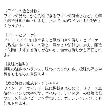
《ワインの色と外観》
ワインの見た目から判断できるワインの健全さなど。近年
の醸造技術の向上により、たいていのワインに4-5点がつ
くそうです。
《アロマとブーケ》
アロマ（ブドウ由来の香りと醸造由来の香り）とブーケ
（熟成由来の香り）の強さ、豊かさや複雑さに加え、醸造
の欠陥に由来する香りがないか、健全な香りかも評価され
ます。
《風味と後味》
風味の強さやバランス、味わいのきれいさ、後味の深みや
長さももちろん重要です。
《総合評価と熟成ポテンシャル》
ワイン・アドヴォケイト誌に掲載されるのは、リリース直
後のワインが大半です。それらは、テイスターの経験に基
づきその熟成のピークを予想して、ポテンシャルとしても
加点されます。