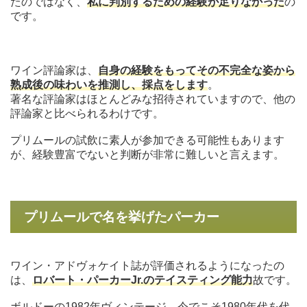
たのではなく、
私に判別するための経験が足りなかった
の
です。
ワイン評論家は、
自身の経験をもってその不完全な姿から
熟成後の味わいを推測し、採点をします
。
著名な評論家はほとんどみな招待されていますので、他の
評論家と比べられるわけです。
プリムールの試飲に素人が参加できる可能性もあります
が、経験豊富でないと判断が非常に難しいと言えます。
プリムールで名を挙げたパーカー
ワイン・アドヴォケイト誌が評価されるようになったの
は、
ロバート・パーカーJr.のテイスティング能力
故です。
ボルドーの1982年ヴィンテージ。今でこそ1980年代を代