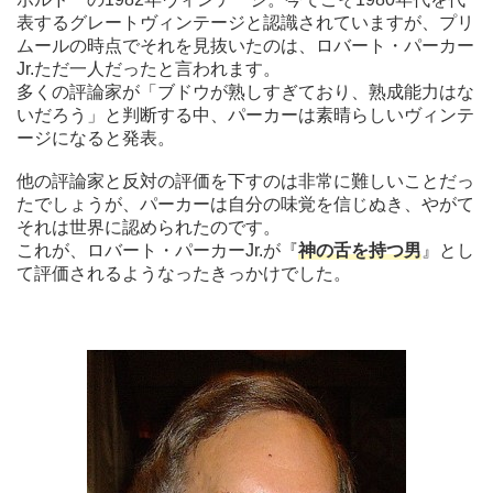
表するグレートヴィンテージと認識されていますが、プリ
ムールの時点でそれを見抜いたのは、ロバート・パーカー
Jr.ただ一人だったと言われます。
多くの評論家が「ブドウが熟しすぎており、熟成能力はな
いだろう」と判断する中、パーカーは素晴らしいヴィンテ
ージになると発表。
他の評論家と反対の評価を下すのは非常に難しいことだっ
たでしょうが、パーカーは自分の味覚を信じぬき、やがて
それは世界に認められたのです。
これが、ロバート・パーカーJr.が『
神の舌を持つ男
』とし
て評価されるようなったきっかけでした。