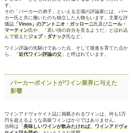
す。
その「パーカーの弟子」といえる立場の評論家には、パー
カー氏と共に働いたのち独立した人物もいます。主要な評
価誌
「Vinos」のアントニオ・ガッローニ
氏及び
ニール・
マーティン
氏や、「若い頃の自分を見るようだ」とほれ込
んで迎えた
ジェブ・ダナック
氏など。
ワイン評論の先駆けであった点、そして後進を育てた点か
ら、「
近代ワイン評論の父
」と呼ばれています。
パーカーポイントがワイン業界に与えた
影響
ワインアドヴォケイト誌に掲載されるワインは、何も1万
円を超えるような高級ワインばかりではありません。
当時は「
美味しいワインが飲みたければ、ワインアドヴォ
ケイト誌を読め
」というような状態。