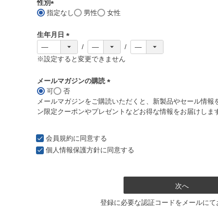
須
性別
)
指定なし
男性
女性
(
必
生年月日
須
)
(
必
※設定すると変更できません
須
)
メールマガジンの購読
可
否
(
メールマガジンをご購読いただくと、新製品やセール情報
必
ン限定クーポンやプレゼントなどお得な情報をお届けしま
須
)
会員規約
に同意する
個人情報保護方針
に同意する
次へ
登録に必要な認証コードをメールにて