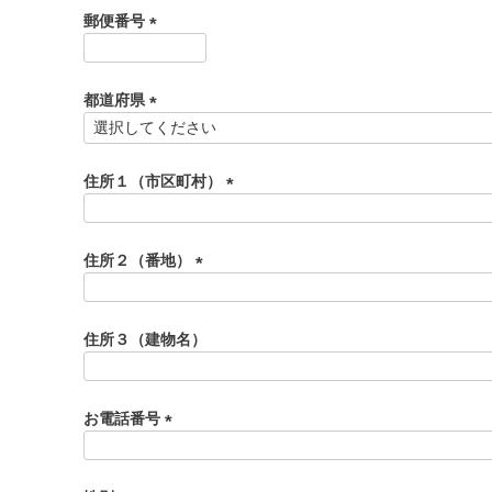
須
郵便番号
)
(
必
須
都道府県
)
(
必
須
住所１（市区町村）
)
(
必
須
住所２（番地）
)
(
必
須
住所３（建物名）
)
お電話番号
(
必