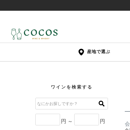
産地で選ぶ
ワインを検索する
円 ～
円
会
会