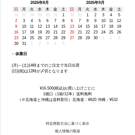
2026年8月
2026年9月
日
月
火
水
木
金
土
日
月
火
水
木
金
土
26
27
28
29
30
31
1
30
31
1
2
3
4
5
2
3
4
5
6
7
8
6
7
8
9
10
11
12
9
10
11
12
13
14
15
13
14
15
16
17
18
19
16
17
18
19
20
21
22
20
21
22
23
24
25
26
23
24
25
26
27
28
29
27
28
29
30
1
2
3
30
31
1
2
3
4
5
■
休業日
(月)～(土)14時までのご注文で当日出荷
(日)(祝)は12時が〆切となります
¥16,500(税込)お買い上げごとに
1個口（1箱/12本）送料無料
（※北海道と沖縄は送料割引）北海道：¥820 沖縄：¥532
特定商取引法に基づく表示
個人情報の取扱