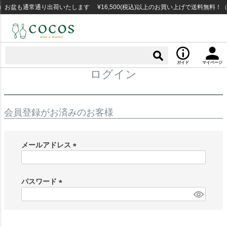
お盆も通常通り出荷いたします ¥16,500(税込)以上のお買い上げで送料無料！
ガイド
マイページ
ログイン
会員登録がお済みのお客様
メールアドレス
(
必
須
パスワード
)
(
必
須
)