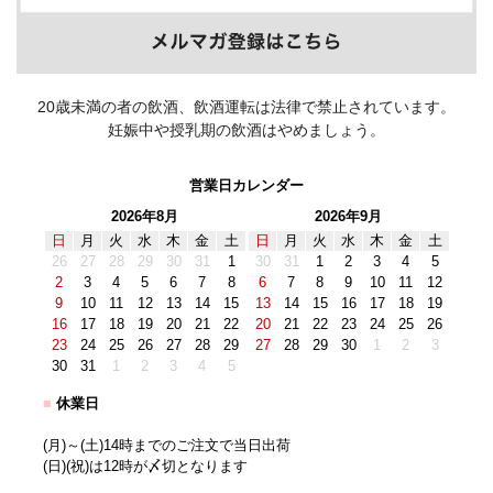
20歳未満の者の飲酒、飲酒運転は法律で禁止されています。
妊娠中や授乳期の飲酒はやめましょう。
営業日カレンダー
2026年8月
2026年9月
日
月
火
水
木
金
土
日
月
火
水
木
金
土
26
27
28
29
30
31
1
30
31
1
2
3
4
5
2
3
4
5
6
7
8
6
7
8
9
10
11
12
9
10
11
12
13
14
15
13
14
15
16
17
18
19
16
17
18
19
20
21
22
20
21
22
23
24
25
26
23
24
25
26
27
28
29
27
28
29
30
1
2
3
30
31
1
2
3
4
5
■
休業日
(月)～(土)14時までのご注文で当日出荷
(日)(祝)は12時が〆切となります