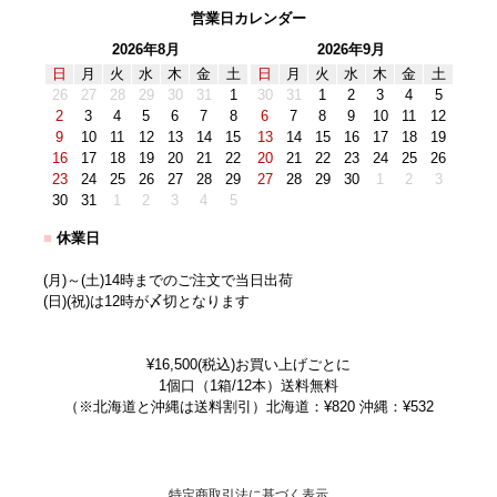
営業日カレンダー
2026年8月
2026年9月
日
月
火
水
木
金
土
日
月
火
水
木
金
土
26
27
28
29
30
31
1
30
31
1
2
3
4
5
2
3
4
5
6
7
8
6
7
8
9
10
11
12
9
10
11
12
13
14
15
13
14
15
16
17
18
19
16
17
18
19
20
21
22
20
21
22
23
24
25
26
23
24
25
26
27
28
29
27
28
29
30
1
2
3
30
31
1
2
3
4
5
■
休業日
(月)～(土)14時までのご注文で当日出荷
(日)(祝)は12時が〆切となります
¥16,500(税込)お買い上げごとに
1個口（1箱/12本）送料無料
（※北海道と沖縄は送料割引）北海道：¥820 沖縄：¥532
特定商取引法に基づく表示