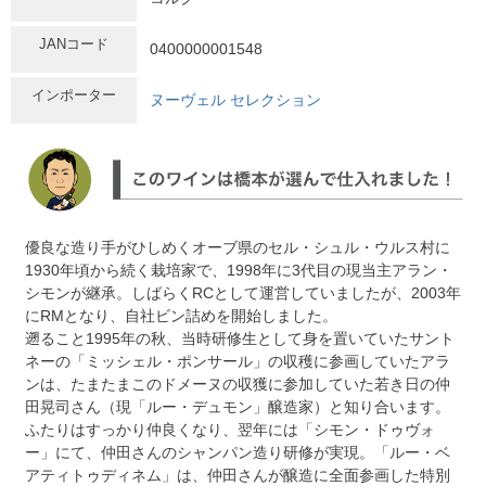
JANコード
0400000001548
インポーター
ヌーヴェル セレクション
優良な造り手がひしめくオーブ県のセル・シュル・ウルス村に
1930年頃から続く栽培家で、1998年に3代目の現当主アラン・
シモンが継承。しばらくRCとして運営していましたが、2003年
にRMとなり、自社ビン詰めを開始しました。
遡ること1995年の秋、当時研修生として身を置いていたサント
ネーの「ミッシェル・ポンサール」の収穫に参画していたアラ
ンは、たまたまこのドメーヌの収獲に参加していた若き日の仲
田晃司さん（現「ルー・デュモン」醸造家）と知り合います。
ふたりはすっかり仲良くなり、翌年には「シモン・ドゥヴォ
ー」にて、仲田さんのシャンパン造り研修が実現。「ルー・ベ
アティトゥディネム」は、仲田さんが醸造に全面参画した特別