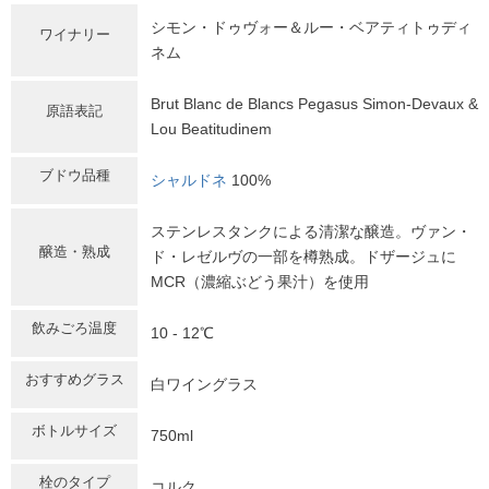
シモン・ドゥヴォー＆ルー・ベアティトゥディ
ワイナリー
ネム
Brut Blanc de Blancs Pegasus Simon-Devaux &
原語表記
Lou Beatitudinem
ブドウ品種
シャルドネ
100%
ステンレスタンクによる清潔な醸造。ヴァン・
醸造・熟成
ド・レゼルヴの一部を樽熟成。ドザージュに
MCR（濃縮ぶどう果汁）を使用
飲みごろ温度
10 - 12℃
おすすめグラス
白ワイングラス
ボトルサイズ
750ml
栓のタイプ
コルク