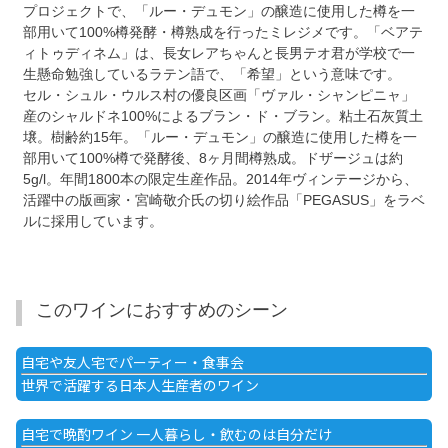
プロジェクトで、「ルー・デュモン」の醸造に使用した樽を一
部用いて100%樽発酵・樽熟成を行ったミレジメです。「ベアテ
ィトゥディネム」は、長女レアちゃんと長男テオ君が学校で一
生懸命勉強しているラテン語で、「希望」という意味です。
セル・シュル・ウルス村の優良区画「ヴァル・シャンピニャ」
産のシャルドネ100%によるブラン・ド・ブラン。粘土石灰質土
壌。樹齢約15年。「ルー・デュモン」の醸造に使用した樽を一
部用いて100%樽で発酵後、8ヶ月間樽熟成。ドザージュは約
5g/l。年間1800本の限定生産作品。2014年ヴィンテージから、
活躍中の版画家・宮崎敬介氏の切り絵作品「PEGASUS」をラベ
ルに採用しています。
このワインにおすすめのシーン
自宅や友人宅でパーティー・食事会
世界で活躍する日本人生産者のワイン
自宅で晩酌ワイン 一人暮らし・飲むのは自分だけ