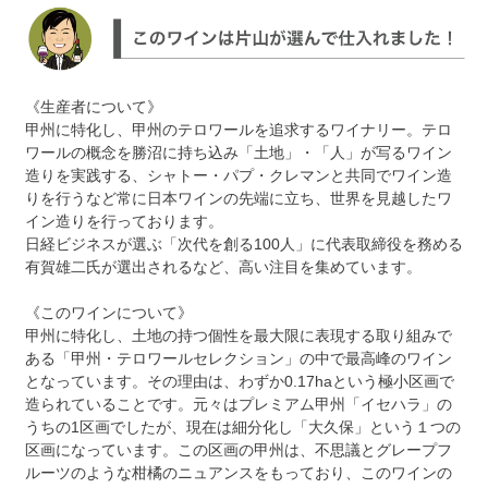
《生産者について》
甲州に特化し、甲州のテロワールを追求するワイナリー。テロ
ワールの概念を勝沼に持ち込み「土地」・「人」が写るワイン
造りを実践する、シャトー・パプ・クレマンと共同でワイン造
りを行うなど常に日本ワインの先端に立ち、世界を見越したワ
イン造りを行っております。
日経ビジネスが選ぶ「次代を創る100人」に代表取締役を務める
有賀雄二氏が選出されるなど、高い注目を集めています。
《このワインについて》
甲州に特化し、土地の持つ個性を最大限に表現する取り組みで
ある「甲州・テロワールセレクション」の中で最高峰のワイン
となっています。その理由は、わずか0.17haという極小区画で
造られていることです。元々はプレミアム甲州「イセハラ」の
うちの1区画でしたが、現在は細分化し「大久保」という１つの
区画になっています。この区画の甲州は、不思議とグレープフ
ルーツのような柑橘のニュアンスをもっており、このワインの