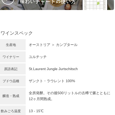
ワインスペック
オーストリア
＞ カンプタール
生産地
ユルチッチ
ワイナリー
St.Laurent Jungle Jurtschitsch
原語表記
ザンクト・ラウレント 100%
ブドウ品種
全房発酵。その後500リットルの古樽で澱とともに
醸造・熟成
12ヶ月間熟成。
13 - 15℃
飲みごろ温度