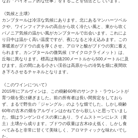
なお「パイオニア的な仕事」をすることを信念としています。
《気候と土壌》
カンプタールは冷涼な気候にあります。北にあるマンハーツベル
クや、ワインフィアテルの高台から吹く冷たい風と、東から吹く
パノニア気候の温かい風がカンプタールで出会います。これによ
り日中は温かく高い温度ですが、夜になると冷え込みます。この
寒暖差がブドウの皮を厚くさせ、アロマと酸がブドウの実に蓄え
られます。カンプタールの微気候（マイクロクライメット）は、
丘毎に異なります。標高は海抜200メートルから500メートルに及
びます。丘の間にある小さい渓谷は高原からの冷気を畑に夜間吹
き下ろさせるチャネルとなります。
《このワインについて》
2015年にアルヴィンは、この樹齢60年のサンクト・ラウレントが
育つ畑を受け継ぎました。前の所有者は長い間剪定をしておら
ず、まるで野生の「ジャングル」のような畑でした。しかし樹齢
60年の古木の畑をアルヴィンはかねてから欲しいと思っていまし
た。畑はランゲンロイスの東にあり、ライムストーンにレス（黄
土）土壌から成ります。ブドウの収量は古木ゆえ低く、しかし食
べてみると非常に甘くて美味しく、アロマティックな味わいでし
た。