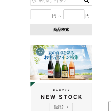
円 ～
円
商品検索