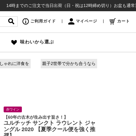
までのご注文で当日出荷（日・祝は12時締め切り）お盆も通常通り出荷い
ご利用ガイド
マイページ
カート
味わいから選ぶ
しゃれに洋食を
親子2世帯で分かち合うなら
赤ワイン
【60年の古木が生み出す旨さ！】
ユルチッチ サンクト ラウレント ジャ
ングル 2020 【夏季クール便を強く推
奨】