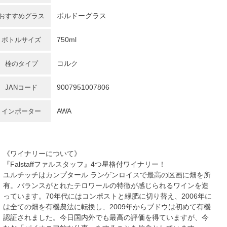
ボルドーグラス
おすすめグラス
750ml
ボトルサイズ
コルク
栓のタイプ
9007951007806
JANコード
AWA
インポーター
《ワイナリーについて》
『Falstaffファルスタッフ』4つ星格付ワイナリー！
ユルチッチはカンプタール ランゲンロイスで最高の区画に畑を所
有。バランスがとれたテロワールの特徴が感じられるワインを造
っています。70年代にはコンポストと緑肥に切り替え、2006年に
は全ての畑を有機農法に転換し、2009年からブドウは初めて有機
認証されました。今日国内外でも最高の評価を得ていますが、今