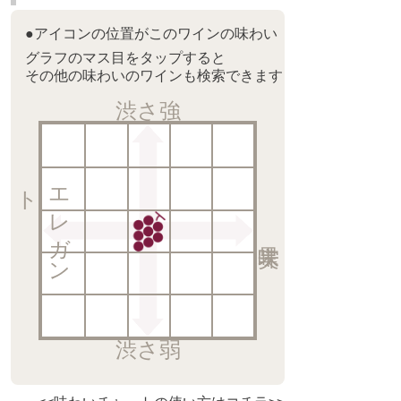
●アイコンの位置がこのワインの味わい
グラフのマス目をタップすると
その他の味わいのワインも検索できます
渋さ強
ト
エ
レ
ガ
ン
渋さ弱