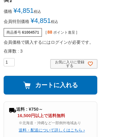
¥
4,851
価格
税込
¥
4,851
会員特別価格
税込
88
商品番号
61004571
[
ポイント進呈 ]
会員価格で購入するにはログインが必要です。
在庫数
3
お気に入りに登録
する
カートに入れる
送料 : ¥750～
16,500円以上で送料無料
※北海道・沖縄など一部例外地域あり
送料・配送について詳しくはこちら ›