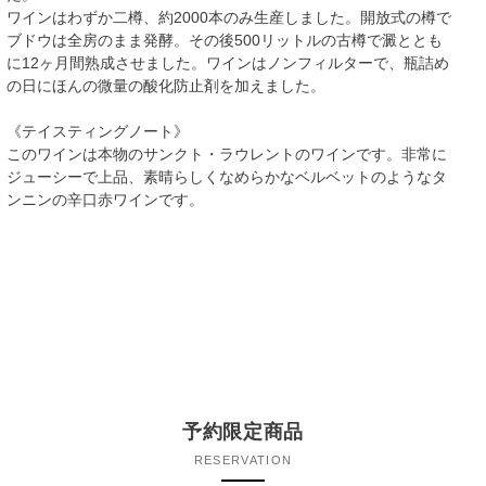
ワインはわずか二樽、約2000本のみ生産しました。開放式の樽で
ブドウは全房のまま発酵。その後500リットルの古樽で澱ととも
に12ヶ月間熟成させました。ワインはノンフィルターで、瓶詰め
の日にほんの微量の酸化防止剤を加えました。
《テイスティングノート》
このワインは本物のサンクト・ラウレントのワインです。非常に
ジューシーで上品、素晴らしくなめらかなベルベットのようなタ
ンニンの辛口赤ワインです。
予約限定商品
RESERVATION