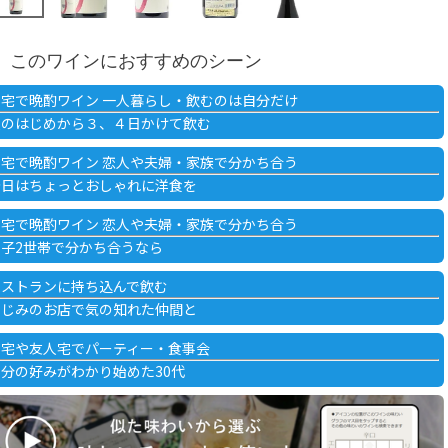
このワインにおすすめのシーン
自宅で晩酌ワイン 一人暮らし・飲むのは自分だけ
週のはじめから３、４日かけて飲む
自宅で晩酌ワイン 恋人や夫婦・家族で分かち合う
今日はちょっとおしゃれに洋食を
自宅で晩酌ワイン 恋人や夫婦・家族で分かち合う
親子2世帯で分かち合うなら
レストランに持ち込んで飲む
なじみのお店で気の知れた仲間と
自宅や友人宅でパーティー・食事会
自分の好みがわかり始めた30代