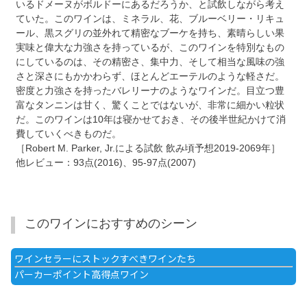
いるドメーヌがボルドーにあるだろうか、と試飲しながら考え
ていた。このワインは、ミネラル、花、ブルーベリー・リキュ
ール、黒スグリの並外れて精密なブーケを持ち、素晴らしい果
実味と偉大な力強さを持っているが、このワインを特別なもの
にしているのは、その精密さ、集中力、そして相当な風味の強
さと深さにもかかわらず、ほとんどエーテルのような軽さだ。
密度と力強さを持ったバレリーナのようなワインだ。目立つ豊
富なタンニンは甘く、驚くことではないが、非常に細かい粒状
だ。このワインは10年は寝かせておき、その後半世紀かけて消
費していくべきものだ。
［Robert M. Parker, Jr.による試飲 飲み頃予想2019-2069年］
他レビュー：93点(2016)、95-97点(2007)
このワインにおすすめのシーン
ワインセラーにストックすべきワインたち
パーカーポイント高得点ワイン