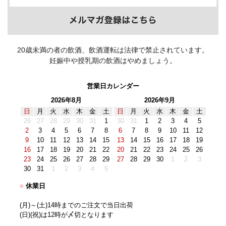
20歳未満の者の飲酒、飲酒運転は法律で禁止されています。
妊娠中や授乳期の飲酒はやめましょう。
営業日カレンダー
2026年8月
2026年9月
日
月
火
水
木
金
土
日
月
火
水
木
金
土
26
27
28
29
30
31
1
30
31
1
2
3
4
5
2
3
4
5
6
7
8
6
7
8
9
10
11
12
9
10
11
12
13
14
15
13
14
15
16
17
18
19
16
17
18
19
20
21
22
20
21
22
23
24
25
26
23
24
25
26
27
28
29
27
28
29
30
1
2
3
30
31
1
2
3
4
5
■
休業日
(月)～(土)14時までのご注文で当日出荷
(日)(祝)は12時が〆切となります