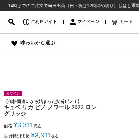
までのご注文で当日出荷（日・祝は12時締め切り）お盆も通常通り出荷い
ご利用ガイド
マイページ
カート
味わいから選ぶ
赤ワイン
【価格間違いから始まった安旨ピノ！】
キュベ リカ ピノ ノワール 2023 ロン
グリッジ
¥
3,311
価格
税込
¥
3,311
会員特別価格
税込