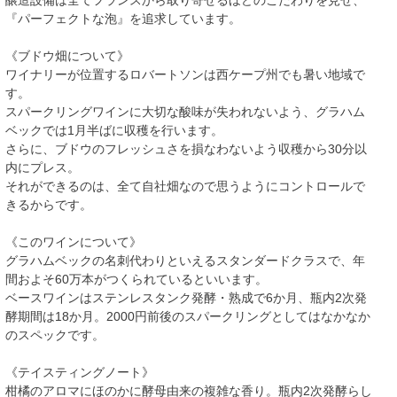
『パーフェクトな泡』を追求しています。
《ブドウ畑について》
ワイナリーが位置するロバートソンは西ケープ州でも暑い地域で
す。
スパークリングワインに大切な酸味が失われないよう、グラハム
ベックでは1月半ばに収穫を行います。
さらに、ブドウのフレッシュさを損なわないよう収穫から30分以
内にプレス。
それができるのは、全て自社畑なので思うようにコントロールで
きるからです。
《このワインについて》
グラハムベックの名刺代わりといえるスタンダードクラスで、年
間およそ60万本がつくられているといいます。
ベースワインはステンレスタンク発酵・熟成で6か月、瓶内2次発
酵期間は18か月。2000円前後のスパークリングとしてはなかなか
のスペックです。
《テイスティングノート》
柑橘のアロマにほのかに酵母由来の複雑な香り。瓶内2次発酵らし