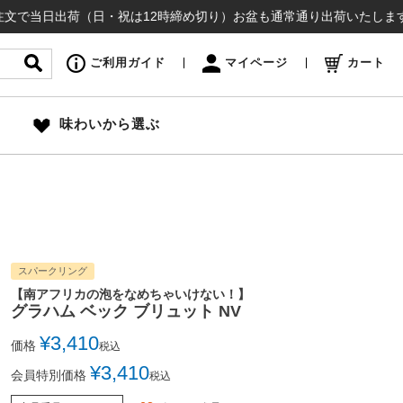
出荷（日・祝は12時締め切り）お盆も通常通り出荷いたします ¥16,
ご利用ガイド
マイページ
カート
味わいから選ぶ
スパークリング
【南アフリカの泡をなめちゃいけない！】
グラハム ベック ブリュット NV
¥
3,410
価格
税込
¥
3,410
会員特別価格
税込