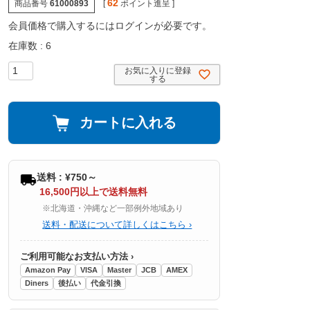
62
商品番号
61000893
[
ポイント進呈 ]
会員価格で購入するにはログインが必要です。
在庫数
6
お気に入りに登録
する
カートに入れる
送料 : ¥750～
16,500円以上で送料無料
※北海道・沖縄など一部例外地域あり
送料・配送について詳しくはこちら ›
ご利用可能なお支払い方法 ›
Amazon Pay
VISA
Master
JCB
AMEX
Diners
後払い
代金引換