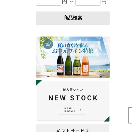
円 ～
円
商品検索