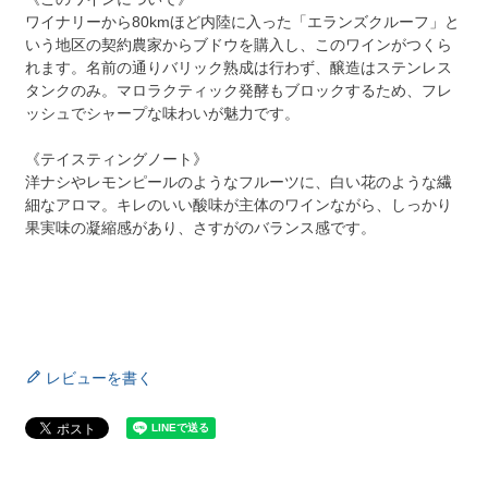
ワイナリーから80kmほど内陸に入った「エランズクルーフ」と
いう地区の契約農家からブドウを購入し、このワインがつくら
れます。名前の通りバリック熟成は行わず、醸造はステンレス
タンクのみ。マロラクティック発酵もブロックするため、フレ
ッシュでシャープな味わいが魅力です。
《テイスティングノート》
洋ナシやレモンピールのようなフルーツに、白い花のような繊
細なアロマ。キレのいい酸味が主体のワインながら、しっかり
果実味の凝縮感があり、さすがのバランス感です。
レビューを書く