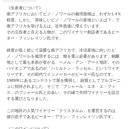
《生産者について》
南アフリカにおいてピノ・ノワールの栽培面積は、わずか1.4％
程度。しかし「美味しいピノ・ノワールの産地といえば？」で
南アフリカを挙げる人は、近年急速に増えています。
その立役者と言える人物が、このワイナリー創設者であるピー
ター・フィンレイソン氏です。
緯度が低く総じて温暖な南アフリカで、冷涼産地に向いたピ
ノ・ノワールを栽培するには、畑を選ぶ必要があります。銘醸
地として最も名前が挙がる、ヘメル・アン・アード地区。その
パイオニアであるのが「ハミルトン・ラッセル」というワイナ
リーです。その初代ワインメーカーがピーター氏なのです。
1989年にあるコンテストで賞を獲得し、副賞としてブルゴーニ
ュに招待されました。そこで「ブシャール・エネ・エ・フィ
ス」のブシャール氏と出会い、その縁で共同ワイナリーを設立
する運びとなりました。
この地区の人気ワイナリー「クリスタルム」を運営するのは、
彼の息子であるピーター・アラン・フィンレイソン氏です。
《このワインについて》