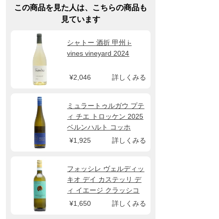
この商品を見た人は、こちらの商品も
見ています
シャトー 酒折 甲州 i-
vines vineyard 2024
¥2,046
詳しくみる
ミュラートゥルガウ プテ
ィ チエ トロッケン 2025
ベルンハルト コッホ
¥1,925
詳しくみる
フォッシレ ヴェルディッ
キオ デイ カステッリ デ
ィ イエージ クラッシコ
2025 ヴィニェディレオ
¥1,650
詳しくみる