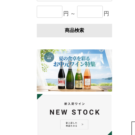
円 ～
円
商品検索