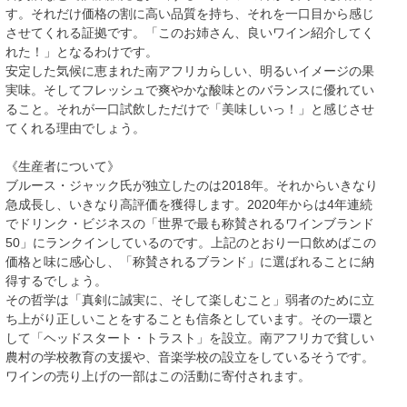
す。それだけ価格の割に高い品質を持ち、それを一口目から感じ
させてくれる証拠です。「このお姉さん、良いワイン紹介してく
れた！」となるわけです。
安定した気候に恵まれた南アフリカらしい、明るいイメージの果
実味。そしてフレッシュで爽やかな酸味とのバランスに優れてい
ること。それが一口試飲しただけで「美味しいっ！」と感じさせ
てくれる理由でしょう。
《生産者について》
ブルース・ジャック氏が独立したのは2018年。それからいきなり
急成長し、いきなり高評価を獲得します。2020年からは4年連続
でドリンク・ビジネスの「世界で最も称賛されるワインブランド
50」にランクインしているのです。上記のとおり一口飲めばこの
価格と味に感心し、「称賛されるブランド」に選ばれることに納
得するでしょう。
その哲学は「真剣に誠実に、そして楽しむこと」弱者のために立
ち上がり正しいことをすることも信条としています。その一環と
して「ヘッドスタート・トラスト」を設立。南アフリカで貧しい
農村の学校教育の支援や、音楽学校の設立をしているそうです。
ワインの売り上げの一部はこの活動に寄付されます。