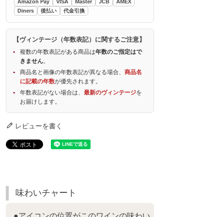
Amazon Pay
VISA
Master
JCB
AMEX
Diners
後払い
代金引換
【ヴィンテージ（年数表記）に関するご注意】
複数の年数表記がある商品は
年数のご指定はで
きません
。
商品名と画像の年数表記が異なる場合、
商品名
に記載の年数
が優先されます。
年数表記がない場合は、
最新のヴィンテージ
を
お届けします。
レビューを書く
味わいチャート
●アイコンの位置がこのワインの味わい