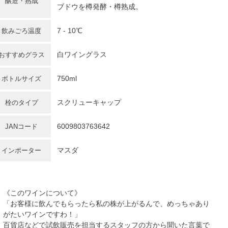
醸造・熟成
ブドウを樽発酵・樽熟成。
7 - 10℃
飲みごろ温度
白ワイングラス
おすすめグラス
750ml
ボトルサイズ
スクリューキャップ
栓のタイプ
6009803763642
JANコード
マスダ
インポーター
《このワインについて》
「お客様に飲んでもらったら私の株が上がるんで、めっちゃあり
がたいワインですわ！」
百貨店などで試飲販売を担当するスタッフの方から聞いた言葉で