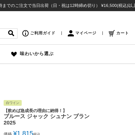
ご注文で当日出荷（日・祝は12時締め切り） ¥16,500(税込)以上のお
ご利用ガイド
マイページ
カート
味わいから選ぶ
白ワイン
【飲めば急成長の理由に納得！】
ブルース ジャック シュナン ブラン
2025
¥
1,815
価格
税込