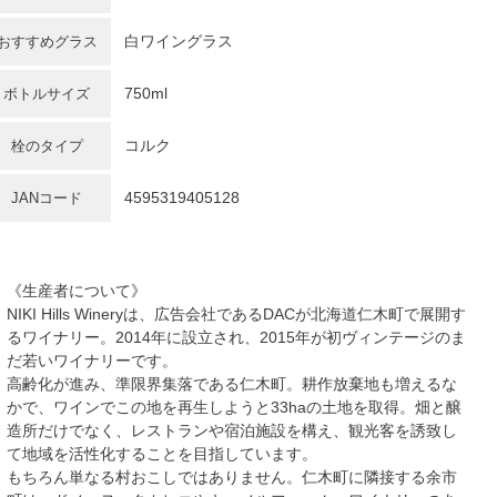
白ワイングラス
おすすめグラス
750ml
ボトルサイズ
コルク
栓のタイプ
4595319405128
JANコード
《生産者について》
NIKI Hills Wineryは、広告会社であるDACが北海道仁木町で展開す
るワイナリー。2014年に設立され、2015年が初ヴィンテージのま
だ若いワイナリーです。
高齢化が進み、準限界集落である仁木町。耕作放棄地も増えるな
かで、ワインでこの地を再生しようと33haの土地を取得。畑と醸
造所だけでなく、レストランや宿泊施設を構え、観光客を誘致し
て地域を活性化することを目指しています。
もちろん単なる村おこしではありません。仁木町に隣接する余市