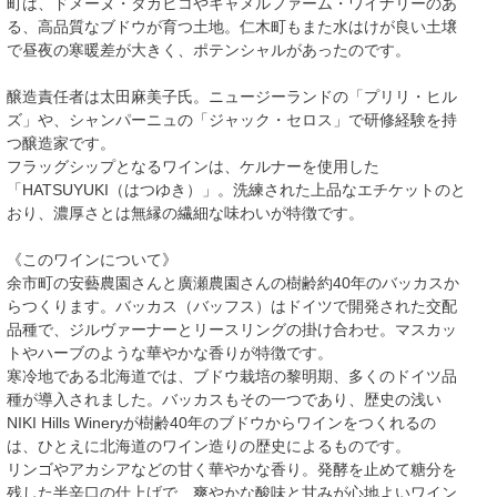
町は、ドメーヌ・タカヒコやキャメルファーム・ワイナリーのあ
る、高品質なブドウが育つ土地。仁木町もまた水はけが良い土壌
で昼夜の寒暖差が大きく、ポテンシャルがあったのです。
醸造責任者は太田麻美子氏。ニュージーランドの「プリリ・ヒル
ズ」や、シャンパーニュの「ジャック・セロス」で研修経験を持
つ醸造家です。
フラッグシップとなるワインは、ケルナーを使用した
「HATSUYUKI（はつゆき）」。洗練された上品なエチケットのと
おり、濃厚さとは無縁の繊細な味わいが特徴です。
《このワインについて》
余市町の安藝農園さんと廣瀬農園さんの樹齢約40年のバッカスか
らつくります。バッカス（バッフス）はドイツで開発された交配
品種で、ジルヴァーナーとリースリングの掛け合わせ。マスカッ
トやハーブのような華やかな香りが特徴です。
寒冷地である北海道では、ブドウ栽培の黎明期、多くのドイツ品
種が導入されました。バッカスもその一つであり、歴史の浅い
NIKI Hills Wineryが樹齢40年のブドウからワインをつくれるの
は、ひとえに北海道のワイン造りの歴史によるものです。
リンゴやアカシアなどの甘く華やかな香り。発酵を止めて糖分を
残した半辛口の仕上げで、爽やかな酸味と甘みが心地よいワイン