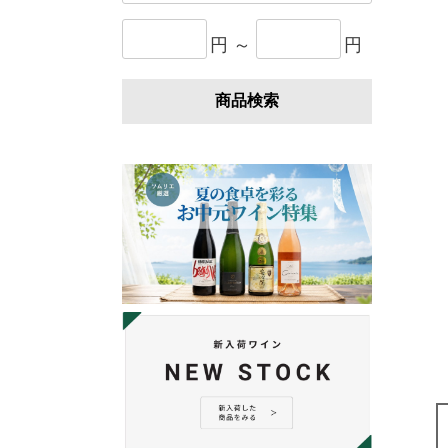
円 ～
円
商品検索