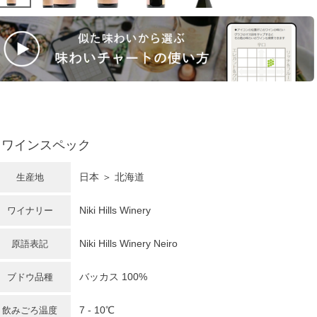
ワインスペック
日本
＞ 北海道
生産地
Niki Hills Winery
ワイナリー
Niki Hills Winery Neiro
原語表記
バッカス 100%
ブドウ品種
7 - 10℃
飲みごろ温度