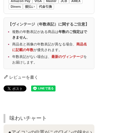
Amazon Pay
VISA
Master
JCB
AMEX
Diners
後払い
代金引換
【ヴィンテージ（年数表記）に関するご注意】
複数の年数表記がある商品は
年数のご指定はで
きません
。
商品名と画像の年数表記が異なる場合、
商品名
に記載の年数
が優先されます。
年数表記がない場合は、
最新のヴィンテージ
を
お届けします。
レビューを書く
味わいチャート
●アイコンの位置がこのワインの味わい