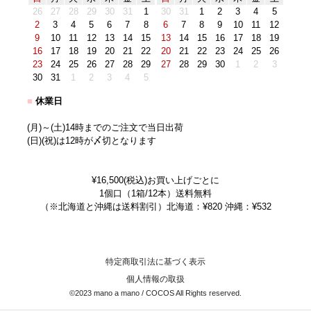
26
27
28
29
30
31
1
30
31
1
2
3
4
5
2
3
4
5
6
7
8
6
7
8
9
10
11
12
9
10
11
12
13
14
15
13
14
15
16
17
18
19
16
17
18
19
20
21
22
20
21
22
23
24
25
26
23
24
25
26
27
28
29
27
28
29
30
1
2
3
30
31
1
2
3
4
5
■
休業日
(月)～(土)14時までのご注文で当日出荷
(日)(祝)は12時が〆切となります
¥16,500(税込)お買い上げごとに
1個口（1箱/12本）送料無料
（※北海道と沖縄は送料割引）北海道：¥820 沖縄：¥532
特定商取引法に基づく表示
個人情報の取扱
©2023 mano a mano / COCOS All Rights reserved.