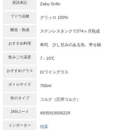
原語表記
Zabu Grillo
ブドウ品種
グリッロ 100%
醸造・熟成
ステンレスタンクで3?4ヶ月熟成
おすすめ料理
寿司、少し甘みのある魚、寄せ鍋
飲みごろ温度
7 - 10℃
おすすめグラス
白ワイングラス
ボトルサイズ
750ml
栓のタイプ
コルク（圧搾コルク）
JANコード
4935919056229
インポーター
稲葉