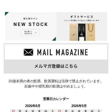
20歳未満の者の飲酒、飲酒運転は法律で禁止されています。
妊娠中や授乳期の飲酒はやめましょう。
営業日カレンダー
2026年8月
2026年9月
日
月
火
水
木
金
土
日
月
火
水
木
金
土