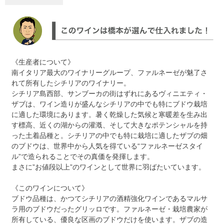
《生産者について》
南イタリア最大のワイナリーグループ、ファルネーゼが魅了さ
れて所有したシチリアのワイナリー。
シチリア島西部、サンブーカの街はずれにあるヴィニエティ・
ザブは、ワイン造りが盛んなシチリアの中でも特にブドウ栽培
に適した環境にあります。暑く乾燥した気候と寒暖差を生み出
す標高、近くの湖からの灌漑、そして大きなポテンシャルを持
った土着品種と。シチリアの中でも特に栽培に適したザブの畑
のブドウは、世界中から人気を得ている“ファルネーゼスタイ
ル”で造られることでその真価を発揮します。
まさに”お値段以上”のワインとして世界に羽ばたいています。
《このワインについて》
ブドウ品種は、かつてシチリアの酒精強化ワインであるマルサ
ラ用のブドウだったグリッロです。ファルネーゼ・栽培農家が
所有している、優良な区画のブドウだけを使います。ザブの造