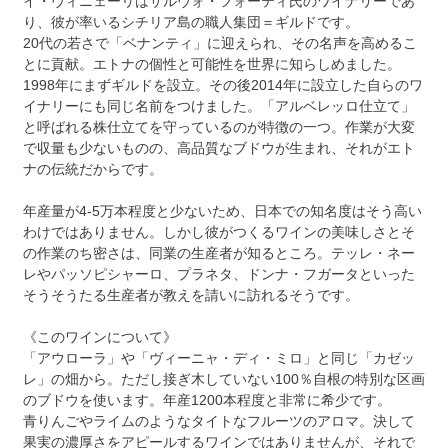
イ・ヴィニェーリはサルヴォ・フォーティ氏のワイナリーであ
り、彼が率いるシチリア島の職人集団＝ギルドです。
20代の若さで「ベナンティ」に迎えられ、その名声を高めるこ
とに貢献。エトナの個性と可能性を世界に知らしめました。
1998年にまずギルドを設立。その後2014年に設立した自らのワ
イナリーにも同じ名前をつけました。「アルベレッロ仕立て」
と呼ばれる株仕立てを守っているのが特徴の一つ。作業が大変
で収量も少ないものの、高品質なブドウが生まれ、それがエト
ナの伝統だからです。
年産量が4-5万本程度と少ないため、日本での知名度はそう高い
わけではありません。しかし彼がつくるワインの美味しさとそ
の作業のち密さは、同業の生産者が知るところ。テッレ・ネー
レやパッソピシャーロ、プラネタ、ドンナ・フガータといった
そうそうたる生産者が教えを請いに訪れるそうです。
《このワインについて》
「アウローラ」や「ヴィーニャ・ディ・ミロ」と同じ「カゼッ
レ」の畑から。ただし接ぎ木していない100％自根の特別な区画
のブドウを使います。年産1200本程度と非常に希少です。
青りんごやライムのようなタイトなフルーツのアロマ。決して
果実の濃厚さをアピールするワインではありませんが、それで