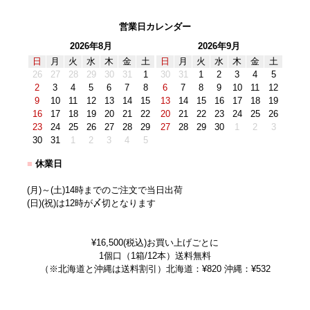
営業日カレンダー
2026年8月
2026年9月
日
月
火
水
木
金
土
日
月
火
水
木
金
土
26
27
28
29
30
31
1
30
31
1
2
3
4
5
2
3
4
5
6
7
8
6
7
8
9
10
11
12
9
10
11
12
13
14
15
13
14
15
16
17
18
19
16
17
18
19
20
21
22
20
21
22
23
24
25
26
23
24
25
26
27
28
29
27
28
29
30
1
2
3
30
31
1
2
3
4
5
■
休業日
(月)～(土)14時までのご注文で当日出荷
(日)(祝)は12時が〆切となります
¥16,500(税込)お買い上げごとに
1個口（1箱/12本）送料無料
（※北海道と沖縄は送料割引）北海道：¥820 沖縄：¥532