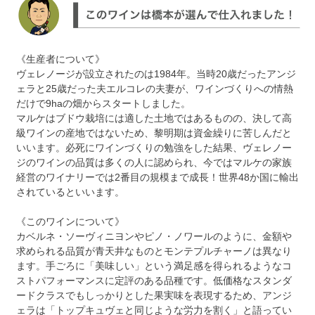
《生産者について》
ヴェレノージが設立されたのは1984年。当時20歳だったアンジ
ェラと25歳だった夫エルコレの夫妻が、ワインづくりへの情熱
だけで9haの畑からスタートしました。
マルケはブドウ栽培には適した土地ではあるものの、決して高
級ワインの産地ではないため、黎明期は資金繰りに苦しんだと
いいます。必死にワインづくりの勉強をした結果、ヴェレノー
ジのワインの品質は多くの人に認められ、今ではマルケの家族
経営のワイナリーでは2番目の規模まで成長！世界48か国に輸出
されているといいます。
《このワインについて》
カベルネ・ソーヴィニヨンやピノ・ノワールのように、金額や
求められる品質が青天井なものとモンテプルチャーノは異なり
ます。手ごろに「美味しい」という満足感を得られるようなコ
ストパフォーマンスに定評のある品種です。低価格なスタンダ
ードクラスでもしっかりとした果実味を表現するため、アンジ
ェラは「トップキュヴェと同じような労力を割く」と語ってい