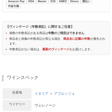
Amazon Pay
VISA
Master
JCB
AMEX
Diners
後払い
代金引換
【ヴィンテージ（年数表記）に関するご注意】
複数の年数表記がある商品は
年数のご指定はできません
。
商品名と画像の年数表記が異なる場合、
商品名に記載の年数
が優先され
ます。
年数表記がない場合は、
最新のヴィンテージ
をお届けします。
ワインスペック
生産地
イタリア
＞
アブルッツォ
ワイナリー
ヴェレノージ