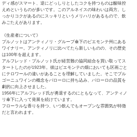
ディ感がスマート、逆にどっしりとしたコクを持つものは酸味控
えめというものが多いです。このアルネイスの味わいは両方。し
っかりコクがあるのにスッキリというメリハリがあるもので、飲
みごたえがあります。
《生産者について》
プルノットはアンティノリ・グループ傘下のピエモンテ州にある
ワイナリー。アンティノリに比べてたら新しいものの、その歴史
は100年を超えます。
アルフレッド・プルノット氏が経営難の協同組合を買い取ってス
タートしたのが1923年。彼はピエモンテの畑においても区画ごと
にテロワールの違いがあることを理解していました。そこでブル
ゴーニュワインの概念をバローロに持ち込み、バローロの品質を
劇的に向上させました。
1956年にアルフレッド氏が勇退するのにともなって、アンティノ
リ傘下に入って発展を続けています。
フローラルな香りを持つ、いつ飲んでもオープンな雰囲気が特徴
だと言われます。