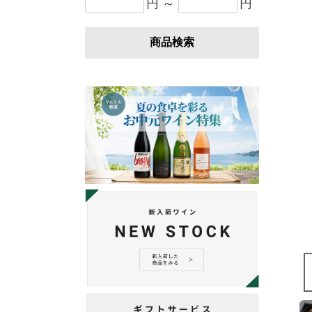
円 ～
円
商品検索