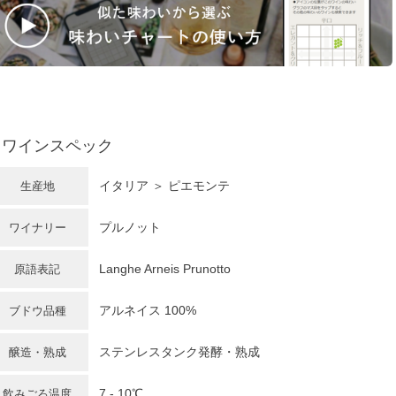
ワインスペック
イタリア
＞
ピエモンテ
生産地
プルノット
ワイナリー
Langhe Arneis Prunotto
原語表記
アルネイス 100%
ブドウ品種
ステンレスタンク発酵・熟成
醸造・熟成
7 - 10℃
飲みごろ温度