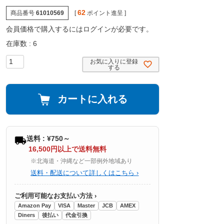
62
商品番号
61010569
[
ポイント進呈 ]
会員価格で購入するにはログインが必要です。
在庫数
6
お気に入りに登録
する
カートに入れる
送料 : ¥750～
16,500円以上で送料無料
※北海道・沖縄など一部例外地域あり
送料・配送について詳しくはこちら ›
ご利用可能なお支払い方法 ›
Amazon Pay
VISA
Master
JCB
AMEX
Diners
後払い
代金引換