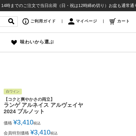
でのご注文で当日出荷（日・祝は12時締め切り）お盆も通常通り出荷いたし
ご利用ガイド
マイページ
カート
味わいから選ぶ
白ワイン
【コクと爽やかさの両立】
ランゲ アルネイス アルヴェイヤ
2024 プルノット
¥
3,410
価格
税込
¥
3,410
会員特別価格
税込