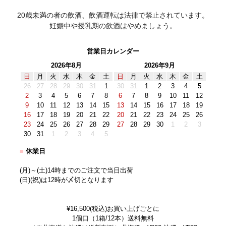
20歳未満の者の飲酒、飲酒運転は法律で禁止されています。
妊娠中や授乳期の飲酒はやめましょう。
営業日カレンダー
2026年8月
2026年9月
日
月
火
水
木
金
土
日
月
火
水
木
金
土
26
27
28
29
30
31
1
30
31
1
2
3
4
5
2
3
4
5
6
7
8
6
7
8
9
10
11
12
9
10
11
12
13
14
15
13
14
15
16
17
18
19
16
17
18
19
20
21
22
20
21
22
23
24
25
26
23
24
25
26
27
28
29
27
28
29
30
1
2
3
30
31
1
2
3
4
5
■
休業日
(月)～(土)14時までのご注文で当日出荷
(日)(祝)は12時が〆切となります
¥16,500(税込)お買い上げごとに
1個口（1箱/12本）送料無料