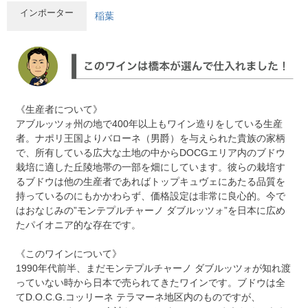
インポーター
稲葉
《生産者について》
アブルッツォ州の地で400年以上もワイン造りをしている生産
者。ナポリ王国よりバローネ（男爵）を与えられた貴族の家柄
で、所有している広大な土地の中からDOCGエリア内のブドウ
栽培に適した丘陵地帯の一部を畑にしています。彼らの栽培す
るブドウは他の生産者であればトップキュヴェにあたる品質を
持っているのにもかかわらず、価格設定は非常に良心的。今で
はおなじみの”モンテプルチャーノ ダブルッツォ”を日本に広め
たパイオニア的な存在です。
《このワインについて》
1990年代前半、まだモンテプルチャーノ ダブルッツォが知れ渡
っていない時から日本で売られてきたワインです。ブドウは全
てD.O.C.G.コッリーネ テラマーネ地区内のものですが、