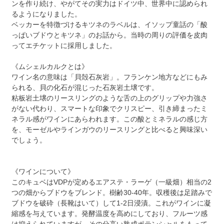
ンを作り続け、やがてその実力はドイツ中、世界中に認められ
るようになりました。
ベッカーを特徴づけるキツネのラベルは、イソップ童話の「酸
っぱいブドウとキツネ」のお話から。当時の周りの評価を皮肉
ってエチケットに採用しました。
《ムシェルカルクとは》
ワイン名の意味は「貝殻石灰岩」。フランケン地方などにもみ
られる、貝の化石が混じった石灰岩土壌です。
粘板岩土壌のリースリングのような舌の上のグリップや力強さ
がない代わり、スマートな印象でクリスピー、引き締まったミ
ネラル感がワインにあらわれます。この酸とミネラルの感じ方
を、モーゼルやラインガウのリースリングと比べると興味深い
でしょう。
《ワインについて》
このキュベはVDPが定めるエアステ・ラーゲ（一級畑）相当の2
つの畑からブドウをブレンド。樹齢30-40年。収穫後は足踏みで
ブドウを破砕（長靴はいて）して1-2日浸漬。これがワインに凝
縮感を与えています。発酵温度を高めにしており、フルーツ感