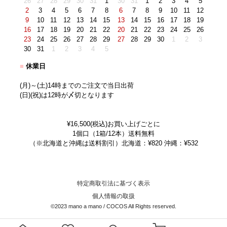
26
27
28
29
30
31
1
30
31
1
2
3
4
5
2
3
4
5
6
7
8
6
7
8
9
10
11
12
9
10
11
12
13
14
15
13
14
15
16
17
18
19
16
17
18
19
20
21
22
20
21
22
23
24
25
26
23
24
25
26
27
28
29
27
28
29
30
1
2
3
30
31
1
2
3
4
5
■
休業日
(月)～(土)14時までのご注文で当日出荷
(日)(祝)は12時が〆切となります
¥16,500(税込)お買い上げごとに
1個口（1箱/12本）送料無料
（※北海道と沖縄は送料割引）北海道：¥820 沖縄：¥532
特定商取引法に基づく表示
個人情報の取扱
©2023 mano a mano / COCOS All Rights reserved.