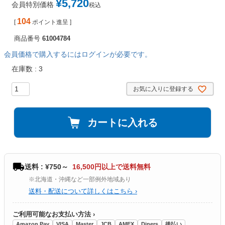
¥
5,720
会員特別価格
税込
104
[
ポイント進呈 ]
商品番号
61004784
会員価格で購入するにはログインが必要です。
在庫数
3
お気に入りに登録する
カートに入れる
送料 : ¥750～
16,500円以上で送料無料
※北海道・沖縄など一部例外地域あり
送料・配送について詳しくはこちら ›
ご利用可能なお支払い方法 ›
Amazon Pay
VISA
Master
JCB
AMEX
Diners
後払い