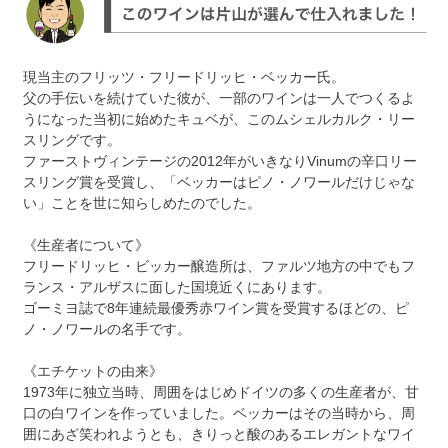
現当主のフリッツ・フリードリッヒ・ベッカー氏。
父の手伝いを続けていた彼が、一部のワインは一人でつくるよ
うになった当初に始めたキュベが、このムシェルカルク・リー
スリングです。
ファーストヴィンテージの2012年がいきなりVinumの辛口リー
スリング賞を受賞し、「ベッカーはピノ・ノワールだけじゃな
い」ことを世に知らしめたのでした。
《生産者について》
フリードリッヒ・ビッカー醸造所は、ファルツ地方の中でもフ
ランス・アルザスに面した国境近くにあります。
ゴーミヨ誌で8年連続最優秀赤ワイン賞を受賞するほどの、ピ
ノ・ノワールの名手です。
《エチケットの由来》
1973年に独立当時、周囲をはじめドイツの多くの生産者が、甘
口の白ワインを作っていました。ベッカーはその当時から、周
囲にあざ笑われようとも、きりっと酸のあるエレガントなワイ