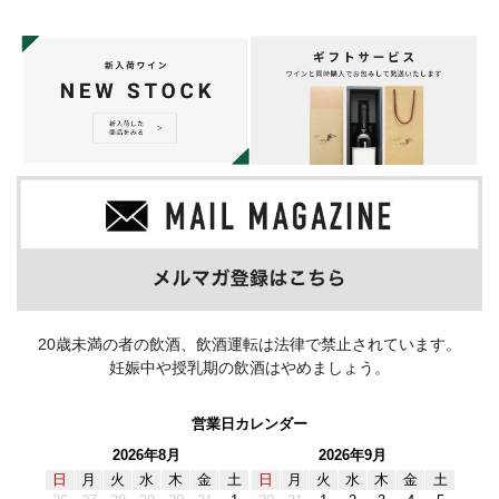
20歳未満の者の飲酒、飲酒運転は法律で禁止されています。
妊娠中や授乳期の飲酒はやめましょう。
営業日カレンダー
2026年8月
2026年9月
日
月
火
水
木
金
土
日
月
火
水
木
金
土