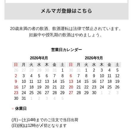
20歳未満の者の飲酒、飲酒運転は法律で禁止されています。
妊娠中や授乳期の飲酒はやめましょう。
営業日カレンダー
2026年8月
2026年9月
日
月
火
水
木
金
土
日
月
火
水
木
金
土
26
27
28
29
30
31
1
30
31
1
2
3
4
5
2
3
4
5
6
7
8
6
7
8
9
10
11
12
9
10
11
12
13
14
15
13
14
15
16
17
18
19
16
17
18
19
20
21
22
20
21
22
23
24
25
26
23
24
25
26
27
28
29
27
28
29
30
1
2
3
30
31
1
2
3
4
5
■
休業日
(月)～(土)14時までのご注文で当日出荷
(日)(祝)は12時が〆切となります