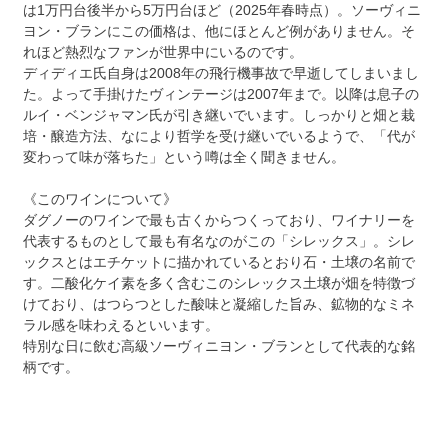
は1万円台後半から5万円台ほど（2025年春時点）。ソーヴィニ
ヨン・ブランにこの価格は、他にほとんど例がありません。そ
れほど熱烈なファンが世界中にいるのです。
ディディエ氏自身は2008年の飛行機事故で早逝してしまいまし
た。よって手掛けたヴィンテージは2007年まで。以降は息子の
ルイ・ベンジャマン氏が引き継いでいます。しっかりと畑と栽
培・醸造方法、なにより哲学を受け継いでいるようで、「代が
変わって味が落ちた」という噂は全く聞きません。
《このワインについて》
ダグノーのワインで最も古くからつくっており、ワイナリーを
代表するものとして最も有名なのがこの「シレックス」。シレ
ックスとはエチケットに描かれているとおり石・土壌の名前で
す。二酸化ケイ素を多く含むこのシレックス土壌が畑を特徴づ
けており、はつらつとした酸味と凝縮した旨み、鉱物的なミネ
ラル感を味わえるといいます。
特別な日に飲む高級ソーヴィニヨン・ブランとして代表的な銘
柄です。