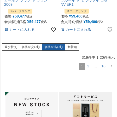
カーボン ブラン ド ブラン
フルール ド ミラヴァル ロゼ
2009
NV ER1
スパークリング
スパークリング
価格
¥
59,477
価格
¥
59,400
税込
税込
会員特別価格
¥
59,477
会員特別価格
¥
59,400
税込
税込
カートに入れる
カートに入れる
並び替え
価格が安い順
価格が高い順
新着順
319
件中
1
-
20
件表示
1
2
…
16