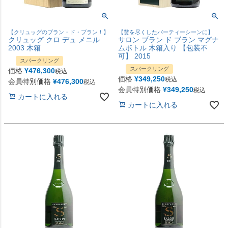
【クリュッグのブラン・ド・ブラン！】
【贅を尽くしたパーティーシーンに】
クリュッグ クロ デュ メニル
サロン ブラン ド ブラン マグナ
2003 木箱
ムボトル 木箱入り 【包装不
可】 2015
スパークリング
スパークリング
価格
¥
476,300
税込
価格
¥
349,250
税込
会員特別価格
¥
476,300
税込
会員特別価格
¥
349,250
税込
カートに入れる
カートに入れる