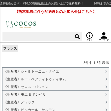
締め切り） ¥16,500(税込)以上のお買い上げで送料無料！
14時までのご注
【熊本地震に伴う配送遅延のお知らせはこちら】
ガイド
マイページ
フランス
8
件中
1
-
8
件表示
《生産者》シャルトーニュ・タイエ
《生産者》ルー・ベアティトゥディネム
《生産者》セロス・パジョン
《生産者》モエ & ドンペリ
《生産者》ノワック
《生産者》ビルカール・サルモン