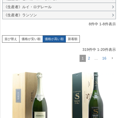
《生産者》ルイ・ロデレール
《生産者》ランソン
8
件中
1
-
8
件表示
並び替え
価格が安い順
価格が高い順
新着順
319
件中
1
-
20
件表示
1
2
…
16