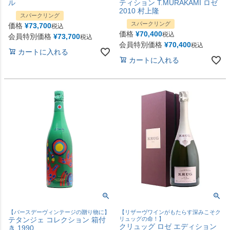
ル
ティション T.MURAKAMI ロゼ
2010 村上隆
スパークリング
スパークリング
価格
¥
73,700
税込
価格
¥
70,400
税込
会員特別価格
¥
73,700
税込
会員特別価格
¥
70,400
税込
カートに入れる
カートに入れる
【バースデーヴィンテージの贈り物に】
【リザーヴワインがもたらす深みこそク
テタンジェ コレクション 箱付
リュッグの命！】
クリュッグ ロゼ エディション
き 1990