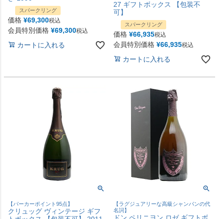
27 ギフトボックス 【包装不
スパークリング
可】
価格
¥
69,300
税込
スパークリング
会員特別価格
¥
69,300
税込
価格
¥
66,935
税込
会員特別価格
¥
66,935
カートに入れる
税込
カートに入れる
【パーカーポイント95点】
【ラグジュアリーな高級シャンパンの代
クリュッグ ヴィンテージ ギフ
名詞】
ドン ペリニヨン ロゼ ギフトボ
トボックス 【包装不可】 2011