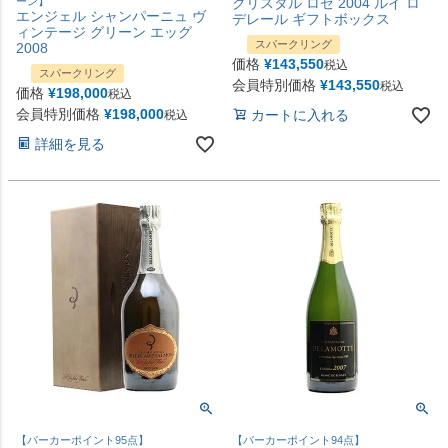
ーン】
クリスタル ロゼ 2004 ルイ ロ
エンジェル シャンパーニュ ヴ
デレール ギフトボックス
ィンテージ グリーン エッグ
スパークリング
2008
価格
¥
143,550
税込
スパークリング
会員特別価格
¥
143,550
税込
価格
¥
198,000
税込
会員特別価格
¥
198,000
カートに入れる
税込
詳細を見る
【パーカーポイント95点】
【パーカーポイント94点】