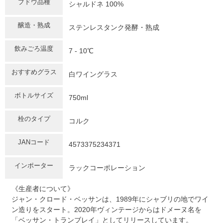
ブドウ品種
シャルドネ 100%
醸造・熟成
ステンレスタンク発酵・熟成
飲みごろ温度
7 - 10℃
おすすめグラス
白ワイングラス
ボトルサイズ
750ml
栓のタイプ
コルク
JANコード
4573375234371
インポーター
ラックコーポレーション
《生産者について》
ジャン・クロード・ベッサンは、1989年にシャブリの地でワイ
ン造りをスタート。2020年ヴィンテージからはドメーヌ名を
「ベッサン・トランブレイ」としてリリースしています。