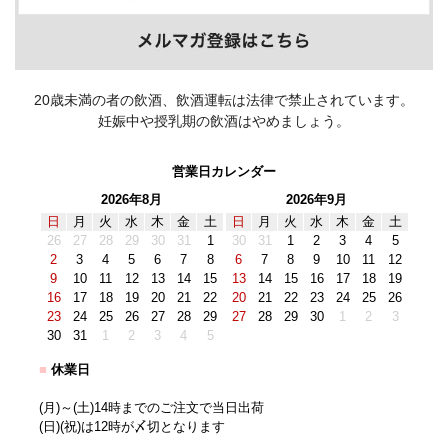
20歳未満の者の飲酒、飲酒運転は法律で禁止されています。
妊娠中や授乳期の飲酒はやめましょう。
営業日カレンダー
2026年8月
2026年9月
日
月
火
水
木
金
土
日
月
火
水
木
金
土
26
27
28
29
30
31
1
30
31
1
2
3
4
5
2
3
4
5
6
7
8
6
7
8
9
10
11
12
9
10
11
12
13
14
15
13
14
15
16
17
18
19
16
17
18
19
20
21
22
20
21
22
23
24
25
26
23
24
25
26
27
28
29
27
28
29
30
1
2
3
30
31
1
2
3
4
5
■
休業日
(月)～(土)14時までのご注文で当日出荷
(日)(祝)は12時が〆切となります