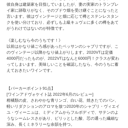
彼自身は建築家を目指していましたが、妻の実家のトランブレ
イ家に跡取りがなく、そのブドウ畑を受け継ぐことになったと
言います。彼はヴィンテージと畑に応じて樽とステンレスタン
クを使い分けており、必ずしも上級キュヴェに多くの樽をあて
がうわけではないのが特徴です。
《楽しむなら今のうちです！》
以前はかなり値ごろ感があったベッサンのシャブリですが、こ
のヴィンテージ以降かなり値上がりします。2020VTは定価
4000円だったものが、2022VTはなんと6000円！クラスが変わ
ってしまいます。美味しいことを確認したなら、今のうちに蓄
えておきたいワインです。
【パーカーポイント91点】
[ワインアドヴォケイト誌 2022年6月のレビュー]
柑橘類の皮、さわやかな青リンゴ、白い花、焼きたてのパン、
軽いリダクションのアロマを放つ2020年のシャブリ・ヴィエイ
ユ・ヴィーニュは、ミディアムからフルボディで、サテンのよ
うなシームレスさがあり、ピリッとした酸、芯の通った繊細な
深み、長くミネラリーな余韻を持つ。