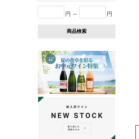
円 ～
円
商品検索