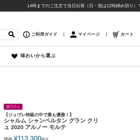
14時までのご注文で当日出荷（日・祝は12時締め切り） ¥16,50
ご利用ガイド
マイページ
カート
味わいから選ぶ
赤ワイン
【ジュヴレ特級の中で最も優雅！】
シャルム シャンベルタン グラン クリ
ュ 2020 アルノー モルテ
¥
113,300
価格
税込