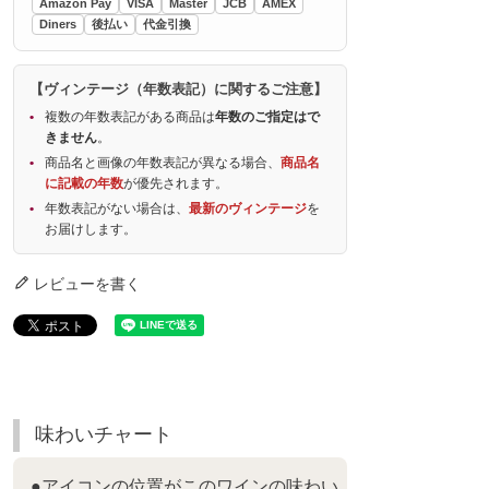
Amazon Pay
VISA
Master
JCB
AMEX
Diners
後払い
代金引換
【ヴィンテージ（年数表記）に関するご注意】
複数の年数表記がある商品は
年数のご指定はで
きません
。
商品名と画像の年数表記が異なる場合、
商品名
に記載の年数
が優先されます。
年数表記がない場合は、
最新のヴィンテージ
を
お届けします。
レビューを書く
味わいチャート
●アイコンの位置がこのワインの味わい