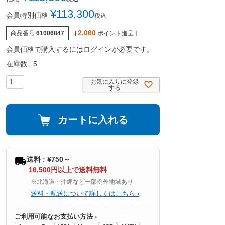
¥
113,300
会員特別価格
税込
2,060
商品番号
61006847
[
ポイント進呈 ]
会員価格で購入するにはログインが必要です。
在庫数
5
お気に入りに登録
する
カートに入れる
送料 : ¥750～
16,500円以上で送料無料
※北海道・沖縄など一部例外地域あり
送料・配送について詳しくはこちら ›
ご利用可能なお支払い方法 ›