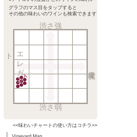
グラフのマス目をタップすると
その他の味わいのワインも検索できます
渋さ強
ト
エ
レ
ガ
ン
渋さ弱
<<味わいチャートの使い方はコチラ>>
Vineyard Map