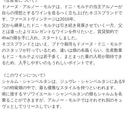
《生産者について》
ドメーヌ・アルノー・モルテは、ドニ・モルテの当主アルノーが
自らの理想とするワインを造るべく立ち上げたネゴスブランドで
す。ファーストヴィンテージは2016年。
父から継承したドニ・モルテは引き続き発展させていく一方、父
とは違ったよりエレガントなワインを作りたいと、賃貸契約で
4haの畑を手に入れ、スタートしました。
ネゴスブランドとはいえ、ブドウ栽培もドメーヌ・ドニ・モルテ
のスタッフが行っているため、違いは畑の名義くらい。生産数量
もドニ・モルテよりは若干多く、まとまった量の入荷が期待でき
るため、入手しやすいのもうれしいポイントです。
《このワインについて》
シャルム・シャンベルタンは、ジュヴレ・シャンベルタンにある9
つの特級畑の中で、最も優雅なスタイルを持つといわれます。
南に接するマゾワイエール・シャンベルタンの畑もシャルムを名
乗ることができますが、アルノー・モルテではそれぞれ別のキュ
ヴェとしてリリースしています。