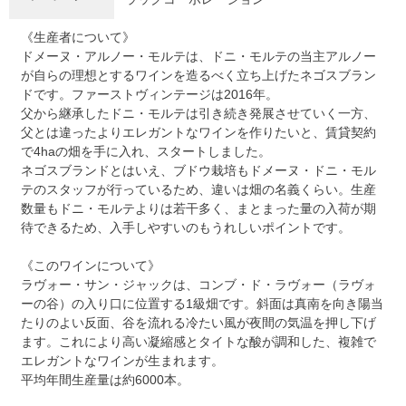
《生産者について》
ドメーヌ・アルノー・モルテは、ドニ・モルテの当主アルノー
が自らの理想とするワインを造るべく立ち上げたネゴスブラン
ドです。ファーストヴィンテージは2016年。
父から継承したドニ・モルテは引き続き発展させていく一方、
父とは違ったよりエレガントなワインを作りたいと、賃貸契約
で4haの畑を手に入れ、スタートしました。
ネゴスブランドとはいえ、ブドウ栽培もドメーヌ・ドニ・モル
テのスタッフが行っているため、違いは畑の名義くらい。生産
数量もドニ・モルテよりは若干多く、まとまった量の入荷が期
待できるため、入手しやすいのもうれしいポイントです。
《このワインについて》
ラヴォー・サン・ジャックは、コンブ・ド・ラヴォー（ラヴォ
ーの谷）の入り口に位置する1級畑です。斜面は真南を向き陽当
たりのよい反面、谷を流れる冷たい風が夜間の気温を押し下げ
ます。これにより高い凝縮感とタイトな酸が調和した、複雑で
エレガントなワインが生まれます。
平均年間生産量は約6000本。