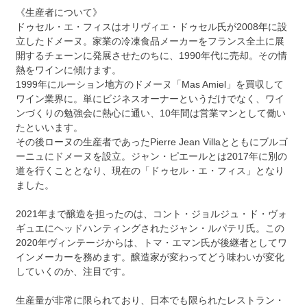
《生産者について》
ドゥセル・エ・フィスはオリヴィエ・ドゥセル氏が2008年に設
立したドメーヌ。家業の冷凍食品メーカーをフランス全土に展
開するチェーンに発展させたのちに、1990年代に売却。その情
熱をワインに傾けます。
1999年にルーション地方のドメーヌ「Mas Amiel」を買収して
ワイン業界に。単にビジネスオーナーというだけでなく、ワイ
ンづくりの勉強会に熱心に通い、10年間は営業マンとして働い
たといいます。
その後ローヌの生産者であったPierre Jean Villaとともにブルゴ
ーニュにドメーヌを設立。ジャン・ピエールとは2017年に別の
道を行くこととなり、現在の「ドゥセル・エ・フィス」となり
ました。
2021年まで醸造を担ったのは、コント・ジョルジュ・ド・ヴォ
ギュエにヘッドハンティングされたジャン・ルパテリ氏。この
2020年ヴィンテージからは、トマ・エマン氏が後継者としてワ
インメーカーを務めます。醸造家が変わってどう味わいが変化
していくのか、注目です。
生産量が非常に限られており、日本でも限られたレストラン・