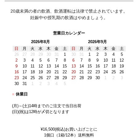
20歳未満の者の飲酒、飲酒運転は法律で禁止されています。
妊娠中や授乳期の飲酒はやめましょう。
営業日カレンダー
2026年8月
2026年9月
日
月
火
水
木
金
土
日
月
火
水
木
金
土
26
27
28
29
30
31
1
30
31
1
2
3
4
5
2
3
4
5
6
7
8
6
7
8
9
10
11
12
9
10
11
12
13
14
15
13
14
15
16
17
18
19
16
17
18
19
20
21
22
20
21
22
23
24
25
26
23
24
25
26
27
28
29
27
28
29
30
1
2
3
30
31
1
2
3
4
5
■
休業日
(月)～(土)14時までのご注文で当日出荷
(日)(祝)は12時が〆切となります
¥16,500(税込)お買い上げごとに
1個口（1箱/12本）送料無料