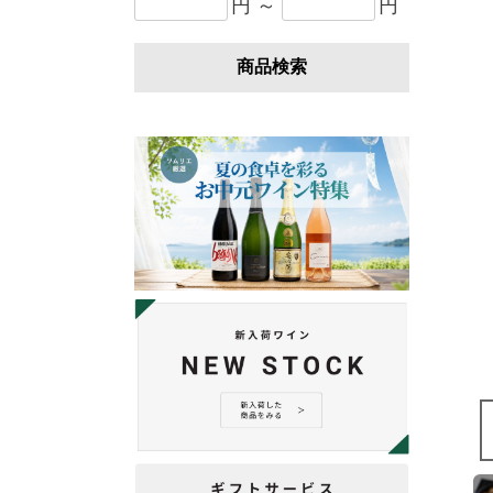
円 ～
円
商品検索