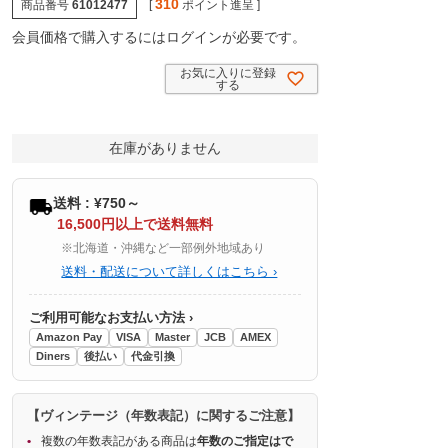
310
商品番号
61012477
[
ポイント進呈 ]
会員価格で購入するにはログインが必要です。
お気に入りに登録
する
在庫がありません
送料 : ¥750～
16,500円以上で送料無料
※北海道・沖縄など一部例外地域あり
送料・配送について詳しくはこちら ›
ご利用可能なお支払い方法 ›
Amazon Pay
VISA
Master
JCB
AMEX
Diners
後払い
代金引換
【ヴィンテージ（年数表記）に関するご注意】
複数の年数表記がある商品は
年数のご指定はで