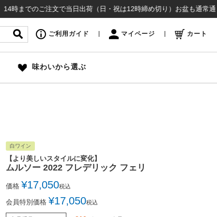
でのご注文で当日出荷（日・祝は12時締め切り）お盆も通常通り出荷いた
ご利用ガイド
マイページ
カート
味わいから選ぶ
白ワイン
【より美しいスタイルに変化】
ムルソー 2022 フレデリック フェリ
¥
17,050
価格
税込
¥
17,050
会員特別価格
税込