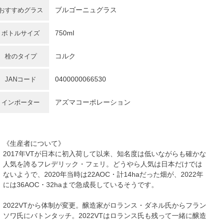
ブルゴーニュグラス
おすすめグラス
750ml
ボトルサイズ
コルク
栓のタイプ
0400000066530
JANコード
アズマコーポレーション
インポーター
《生産者について》
2017年VTが日本に初入荷して以来、知名度は低いながらも確かな
人気を誇るフレデリック・フェリ。どうやら人気は日本だけでは
ないようで、2020年当時は22AOC・計14haだった畑が、2022年
には36AOC・32haまで急成長しているそうです。
2022VTから体制が変更。醸造家がロランス・ダネル氏からフラン
ソワ氏にバトンタッチ。2022VTはロランス氏も残って一緒に醸造