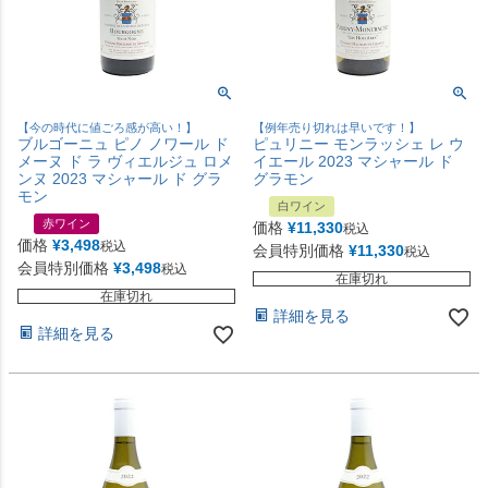
【今の時代に値ごろ感が高い！】
【例年売り切れは早いです！】
ブルゴーニュ ピノ ノワール ド
ピュリニー モンラッシェ レ ウ
メーヌ ド ラ ヴィエルジュ ロメ
イエール 2023 マシャール ド
ンヌ 2023 マシャール ド グラ
グラモン
モン
白ワイン
赤ワイン
価格
¥
11,330
税込
価格
¥
3,498
税込
会員特別価格
¥
11,330
税込
会員特別価格
¥
3,498
税込
在庫切れ
在庫切れ
詳細を見る
詳細を見る