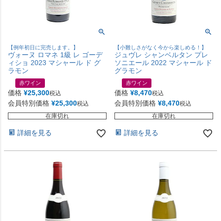
【例年初日に完売します。】
【小難しさがなく今から楽しめる！】
ヴォーヌ ロマネ 1級 レ ゴーデ
ジュヴレ シャンベルタン プレ
ィショ 2023 マシャール ド グ
ソニエール 2022 マシャール ド
ラモン
グラモン
赤ワイン
赤ワイン
価格
¥
25,300
価格
¥
8,470
税込
税込
会員特別価格
¥
25,300
会員特別価格
¥
8,470
税込
税込
在庫切れ
在庫切れ
詳細を見る
詳細を見る