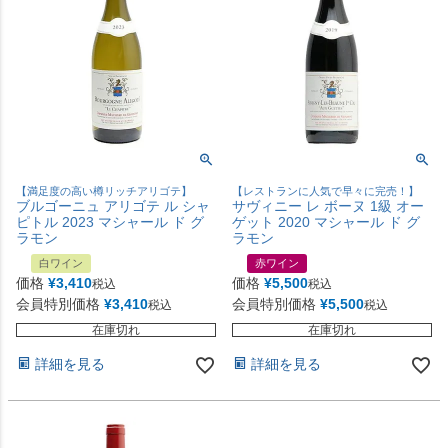
【満足度の高い樽リッチアリゴテ】
【レストランに人気で早々に完売！】
ブルゴーニュ アリゴテ ル シャ
サヴィニー レ ボーヌ 1級 オー
ピトル 2023 マシャール ド グ
ゲット 2020 マシャール ド グ
ラモン
ラモン
白ワイン
赤ワイン
価格
¥
3,410
価格
¥
5,500
税込
税込
会員特別価格
¥
3,410
会員特別価格
¥
5,500
税込
税込
在庫切れ
在庫切れ
詳細を見る
詳細を見る