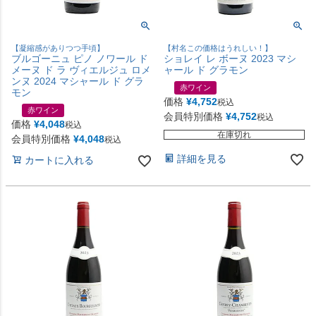
【凝縮感がありつつ手頃】
【村名この価格はうれしい！】
ブルゴーニュ ピノ ノワール ド
ショレイ レ ボーヌ 2023 マシ
メーヌ ド ラ ヴィエルジュ ロメ
ャール ド グラモン
ンヌ 2024 マシャール ド グラ
赤ワイン
モン
価格
¥
4,752
税込
赤ワイン
会員特別価格
¥
4,752
税込
価格
¥
4,048
税込
在庫切れ
会員特別価格
¥
4,048
税込
詳細を見る
カートに入れる