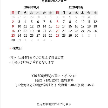
営業日カレンダー
2026年8月
2026年9月
日
月
火
水
木
金
土
日
月
火
水
木
金
土
26
27
28
29
30
31
1
30
31
1
2
3
4
5
2
3
4
5
6
7
8
6
7
8
9
10
11
12
9
10
11
12
13
14
15
13
14
15
16
17
18
19
16
17
18
19
20
21
22
20
21
22
23
24
25
26
23
24
25
26
27
28
29
27
28
29
30
1
2
3
30
31
1
2
3
4
5
■
休業日
(月)～(土)14時までのご注文で当日出荷
(日)(祝)は12時が〆切となります
¥16,500(税込)お買い上げごとに
1個口（1箱/12本）送料無料
（※北海道と沖縄は送料割引）北海道：¥820 沖縄：¥532
特定商取引法に基づく表示