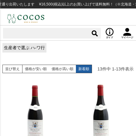
り出荷いたします ¥16,500(税込)以上のお買い上げで送料無料！（※北海道・
ガイド
マイページ
生産者で選ぶ ハ-ワ行
13
件中
1
-
13
件表示
並び替え
価格が安い順
価格が高い順
新着順