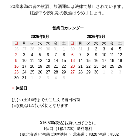
20歳未満の者の飲酒、飲酒運転は法律で禁止されています。
妊娠中や授乳期の飲酒はやめましょう。
営業日カレンダー
2026年8月
2026年9月
日
月
火
水
木
金
土
日
月
火
水
木
金
土
26
27
28
29
30
31
1
30
31
1
2
3
4
5
2
3
4
5
6
7
8
6
7
8
9
10
11
12
9
10
11
12
13
14
15
13
14
15
16
17
18
19
16
17
18
19
20
21
22
20
21
22
23
24
25
26
23
24
25
26
27
28
29
27
28
29
30
1
2
3
30
31
1
2
3
4
5
■
休業日
(月)～(土)14時までのご注文で当日出荷
(日)(祝)は12時が〆切となります
¥16,500(税込)お買い上げごとに
1個口（1箱/12本）送料無料
（※北海道と沖縄は送料割引）北海道：¥820 沖縄：¥532