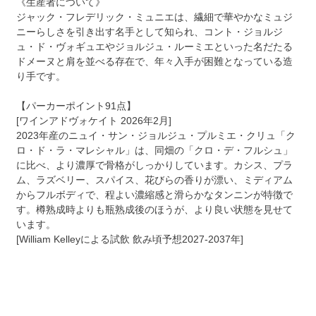
《生産者について》
ジャック・フレデリック・ミュニエは、繊細で華やかなミュジ
ニーらしさを引き出す名手として知られ、コント・ジョルジ
ュ・ド・ヴォギュエやジョルジュ・ルーミエといった名だたる
ドメーヌと肩を並べる存在で、年々入手が困難となっている造
り手です。
【パーカーポイント91点】
[ワインアドヴォケイト 2026年2月]
2023年産のニュイ・サン・ジョルジュ・プルミエ・クリュ「ク
ロ・ド・ラ・マレシャル」は、同畑の「クロ・デ・フルシュ」
に比べ、より濃厚で骨格がしっかりしています。カシス、プラ
ム、ラズベリー、スパイス、花びらの香りが漂い、ミディアム
からフルボディで、程よい濃縮感と滑らかなタンニンが特徴で
す。樽熟成時よりも瓶熟成後のほうが、より良い状態を見せて
います。
[William Kelleyによる試飲 飲み頃予想2027-2037年]